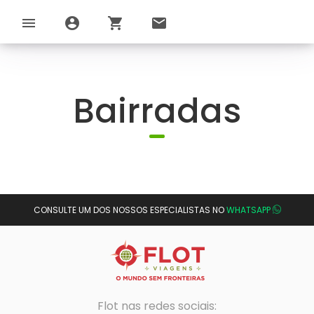
menu
account_circle
shopping_cart
email
Bairradas
CONSULTE UM DOS NOSSOS ESPECIALISTAS NO
WHATSAPP
Flot nas redes sociais: