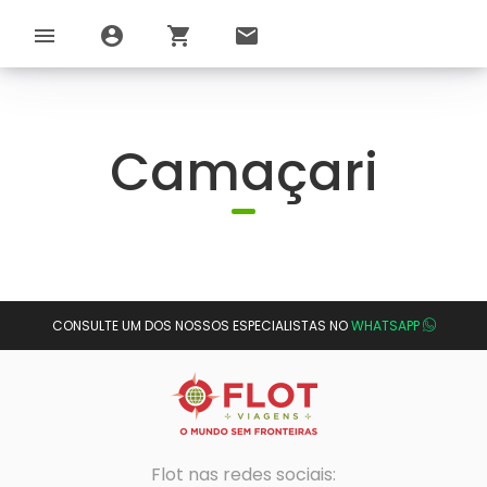
menu
account_circle
shopping_cart
email
Camaçari
CONSULTE UM DOS NOSSOS ESPECIALISTAS NO
WHATSAPP
Flot nas redes sociais: