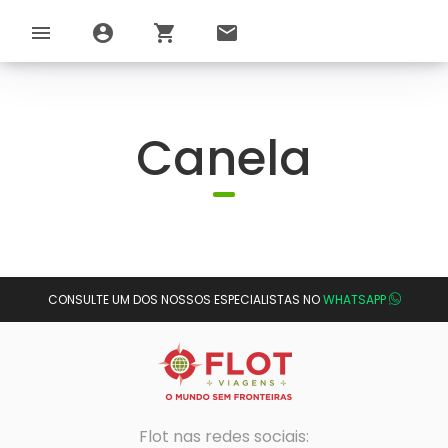
menu
account_circle
shopping_cart
email
Canela
CONSULTE UM DOS NOSSOS ESPECIALISTAS NO
WHATSAPP
Flot nas redes sociais: