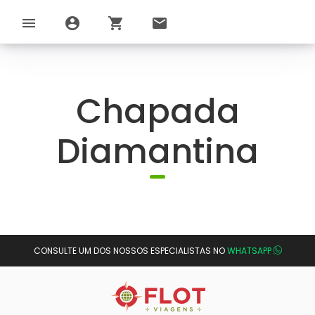
menu
account_circle
shopping_cart
email
Chapada
Diamantina
CONSULTE UM DOS NOSSOS ESPECIALISTAS NO
WHATSAPP