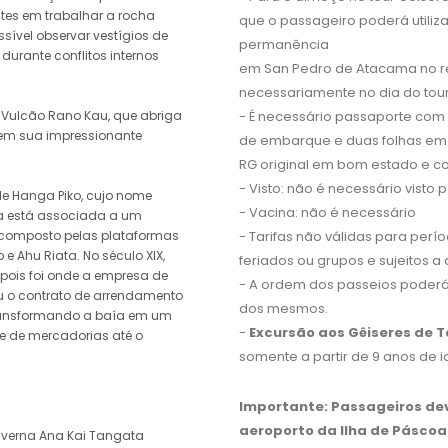
tes em trabalhar a rocha
que o passageiro poderá utiliz
sível observar vestígios de
permanência
durante conflitos internos
em San Pedro de Atacama no re
necessariamente no dia do tour.
 Vulcão Rano Kau, que abriga
- É necessário passaporte com
 em sua impressionante
de embarque e duas folhas em
RG original em bom estado e c
- Visto: não é necessário visto 
e Hanga Piko, cujo nome
- Vacina: não é necessário
ea está associada a um
 composto pelas plataformas
- Tarifas não válidas para perí
e Ahu Riata. No século XIX,
feriados ou grupos e sujeitos a
, pois foi onde a empresa de
- A ordem dos passeios poderá
ou o contrato de arrendamento
dos mesmos.
transformando a baía em um
-
Excursão aos Gêiseres de T
te de mercadorias até o
somente a partir de 9 anos de 
Importante: Passageiros d
aeroporto da Ilha de Páscoa 
caverna Ana Kai Tangata