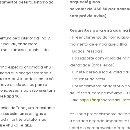
arqueológicos
izamentos de terra. Retorno ao
no valor de US$ 80 por pesso
sem prévio aviso).
Requisitos para entrada na 
- Preenchimento do Formulário 
tura pelo interior da ilha. A
 Puna Pau, onde eram
momento de embarque à Ilha.
s mais famosos, conhecidos
- Dados Pessoais
- Passaporte com validade mí
identidade (brasileiros).
forma especial chamada Ahu
- Bilhete aéreo e ida e volta da I
taurada que abriga sete moais
ra o mar. Alinhados com o pôr
- Voucher do hotel
imavera e de costas para o
-
Preenchimento obrigatório do 
tono, esses moais representam
de Páscoa, com no máximo 03 
de Rapa Nui.
Link:
https://ingresorapanui.inte
monial de Tahai, um importante
entes estruturas antigas e
***O não preenchimento do fo
 admirar três plataformas
a entrada negada. Importante
i e Ahu Ko Te Riku.
hotel e o comprovante aéreo de