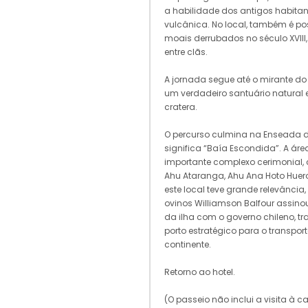
a habilidade dos antigos habitan
vulcânica. No local, também é pos
moais derrubados no século XVIII, 
entre clãs.
A jornada segue até o mirante do
um verdadeiro santuário natural
cratera.
O percurso culmina na Enseada d
significa “Baía Escondida”. A ár
importante complexo cerimonial,
Ahu Ataranga, Ahu Ana Hoto Huero 
este local teve grande relevância
ovinos Williamson Balfour assin
da ilha com o governo chileno, 
porto estratégico para o transpor
continente.
Retorno ao hotel.
(O passeio não inclui a visita à 