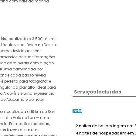
colha com café da manhã
Íris, localizado a 3.500 metros
áculo visual único no Deserto
 nome devido aos tons
 amarelos de suas formações
ção de minerais com a ação
clui uma caminhada por
, onde cada passo revela
 é perfeito para fotografar e
ngular do planalto. Ideal para
Serviços Incluídos
o Arco-Íris é uma experiência
o de Atacama e ao hotel.
Inclui
rea localizada a 19 km de San
e está o Vale da Lua — uma
ndo. Formações rochosas,
- 2 noites de hospedagem em 
ados fazem deste um
- 4 noites de hospedagem em 
 cenário perfeito para apreciar