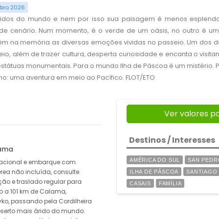
mbro 2026
idos do mundo e nem por isso sua paisagem é menos esplendor
de cenário. Num momento, é o verde de um oásis, no outro é uma
 têm na memória as diversas emoções vividas no passeio. Um dos de
seio, além de trazer cultura, desperta curiosidade e encanta o visi
e estátuas monumentais. Para o mundo Ilha de Páscoa é um mistério.
ino: uma aventura em meio ao Pacífico. FLOT/ETO
Ver valores p
Destinos / Interesses
cama
AMÉRICA DO SUL
SAN PEDR
nacional e embarque com
ea não incluída, consulte
ILHA DE PÁSCOA
SANTIAGO
ção e traslado regular para
CASAIS
FAMÍLIA
o a 101 km de Calama,
ko, passando pela Cordilheira
eserto mais árido do mundo.