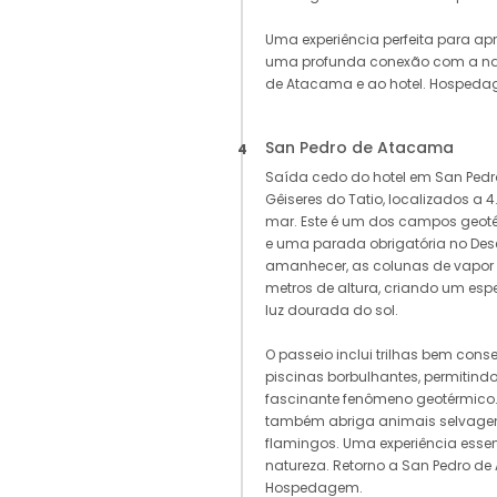
Uma experiência perfeita para apr
uma profunda conexão com a nat
de Atacama e ao hotel. Hospeda
San Pedro de Atacama
4
Saída cedo do hotel em San Ped
Gêiseres do Tatio, localizados a 
mar. Este é um dos campos geot
e uma parada obrigatória no Des
amanhecer, as colunas de vapor
metros de altura, criando um esp
luz dourada do sol.
O passeio inclui trilhas bem cons
piscinas borbulhantes, permitindo
fascinante fenômeno geotérmico.
também abriga animais selvagen
flamingos. Uma experiência essenc
natureza. Retorno a San Pedro de
Hospedagem.