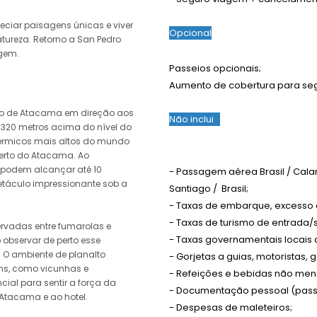
eciar paisagens únicas e viver
Opcional
ureza. Retorno a San Pedro
gem.
Passeios opcionais;
Aumento de cobertura para se
ro de Atacama em direção aos
Não inclui
4.320 metros acima do nível do
érmicos mais altos do mundo
erto do Atacama. Ao
 podem alcançar até 10
- Passagem aérea Brasil / Calam
etáculo impressionante sob a
Santiago / Brasil;
- Taxas de embarque, excesso
- Taxas de turismo de entrada
ervadas entre fumarolas e
- Taxas governamentais locais 
 observar de perto esse
 O ambiente de planalto
- Gorjetas a guias, motoristas, 
s, como vicunhas e
- Refeições e bebidas não men
ial para sentir a força da
- Documentação pessoal (passap
 Atacama e ao hotel.
- Despesas de maleteiros;