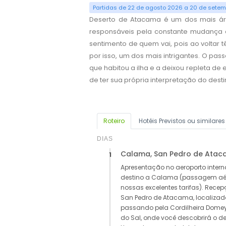
Partidas de 22 de agosto 2026 a 20 de sete
Deserto de Atacama é um dos mais ár
responsáveis pela constante mudança 
sentimento de quem vai, pois ao voltar
por isso, um dos mais intrigantes. O pas
que habitou a ilha e a deixou repleta d
de ter sua própria interpretação do dest
Roteiro
Hotéis Previstos ou similares
DIAS
Calama, San Pedro de Ata
1
Apresentação no aeroporto inter
destino a Calama (passagem aér
nossas excelentes tarifas). Recep
San Pedro de Atacama, localizad
passando pela Cordilheira Domey
do Sal, onde você descobrirá o d