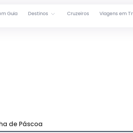
om Guia
Destinos
Cruzeiros
Viagens em T
lha de Páscoa