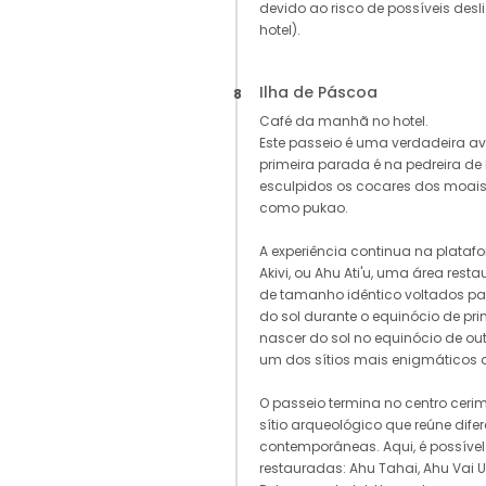
devido ao risco de possíveis desl
hotel).
Ilha de Páscoa
8
Café da manhã no hotel.
Este passeio é uma verdadeira aven
primeira parada é na pedreira de
esculpidos os cocares dos moai
como pukao.
A experiência continua na plata
Akivi, ou Ahu Ati'u, uma área res
de tamanho idêntico voltados pa
do sol durante o equinócio de pr
nascer do sol no equinócio de ou
um dos sítios mais enigmáticos 
O passeio termina no centro ceri
sítio arqueológico que reúne difer
contemporâneas. Aqui, é possível
restauradas: Ahu Tahai, Ahu Vai Ur