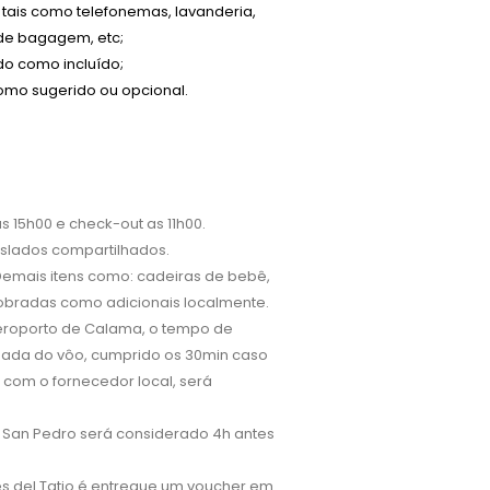
 tais como telefonemas, lavanderia,
 de bagagem, etc;
o como incluído;
mo sugerido ou opcional.
as 15h00 e check-out as 11h00.
aslados compartilhados.
 Demais itens como: cadeiras de bebê,
 cobradas como adicionais localmente.
eroporto de Calama, o tempo de
ada do vôo, cumprido os 30min caso
com o fornecedor local, será
e San Pedro será considerado 4h antes
es del Tatio é entregue um voucher em