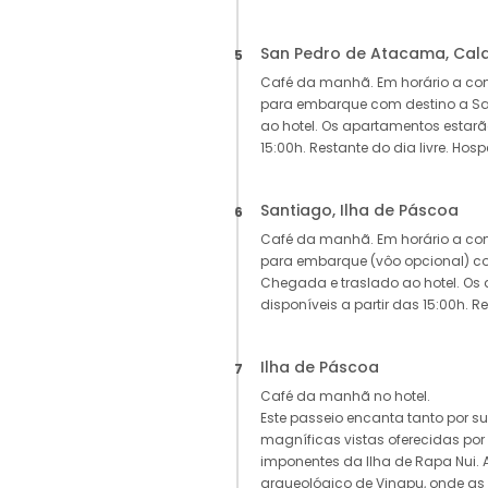
San Pedro de Atacama, Cal
5
Café da manhã. Em horário a com
para embarque com destino a Sa
ao hotel. Os apartamentos estarão
15:00h. Restante do dia livre. Ho
Santiago, Ilha de Páscoa
6
Café da manhã. Em horário a com
para embarque (vôo opcional) co
Chegada e traslado ao hotel. Os
disponíveis a partir das 15:00h. Re
Ilha de Páscoa
7
Café da manhã no hotel.
Este passeio encanta tanto por su
magníficas vistas oferecidas po
imponentes da Ilha de Rapa Nui. A
arqueológico de Vinapu, onde as