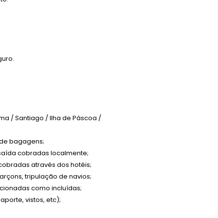
guro.
a / Santiago / Ilha de Páscoa /
 de bagagens;
/saída cobradas localmente;
cobradas através dos hotéis;
garçons, tripulação de navios;
cionadas como incluídas;
orte, vistos, etc);