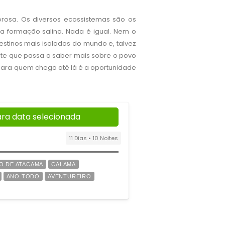
osa. Os diversos ecossistemas são os
 formação salina. Nada é igual. Nem o
stinos mais isolados do mundo e, talvez
tante que passa a saber mais sobre o povo
 Para quem chega até lá é a oportunidade
ara data selecionada
11 Dias • 10 Noites
O DE ATACAMA
CALAMA
ANO TODO
AVENTUREIRO