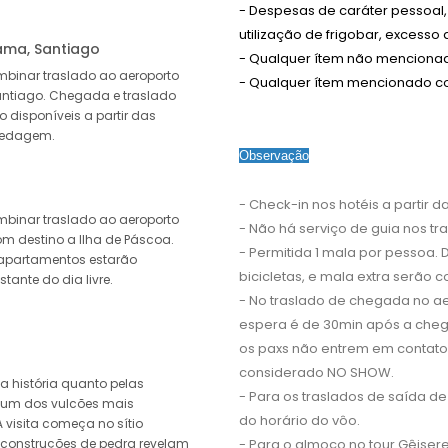
- Despesas de caráter pessoal,
utilização de frigobar, excesso
ama, Santiago
- Qualquer ítem não mencionad
binar traslado ao aeroporto
- Qualquer ítem mencionado co
ntiago. Chegada e traslado
 disponíveis a partir das
spedagem.
Observação
- Check-in nos hotéis a partir d
binar traslado ao aeroporto
- Não há serviço de guia nos tr
m destino a Ilha de Páscoa.
- Permitida 1 mala por pessoa.
 apartamentos estarão
bicicletas, e mala extra serão
stante do dia livre.
- No traslado de chegada no a
espera é de 30min após a cheg
os paxs não entrem em contato 
considerado NO SHOW.
a história quanto pelas
- Para os traslados de saída d
r um dos vulcões mais
do horário do vôo.
 visita começa no sítio
 construções de pedra revelam
- Para o almoço no tour Gêiser