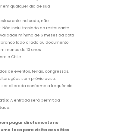
ar em qualquer dia de sua
staurante indicado, não
 Não inclui traslado ao restaurante.
 validade mínima de 6 meses da data
 branco lado a lado ou documento
om menos de 10 anos
para o Chile
odos de eventos, feiras, congressos,
 alterações sem prévio aviso.
 ser alterada conforme a frequência
atio:
A entrada será permitida
idade.
evem pagar diretamente no
uma taxa para visita aos sítios