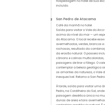
Hospedagem no hotel de sua es
incluído.
San Pedro de Atacama
2
Café da manhã no hotel.
Saída para visitar o Vale do Arco-
acima do nível do mar — um espet
do Atacama. O local recebe esse
avermelhados, verdes, brancos e
rochosas, resultado da combina
da erosão natural. O passeio in
cânions e colinas multicoloridas
paisagens de tirar o fôlego. O vale
contemplar a beleza geológica si
os amantes da natureza, o Vale d
inesquecível. Retorno a San Pedr
À tarde, saída para visitar uma á
Pedro, na Cordilheira do Sal, ond
paisagem desértica única no mu
dunas de areia e tons avermelh
verdadeiro espetáculo natural. É o