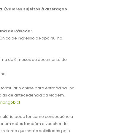
a. (Valores sujeitos à alteração
Ilha de Páscoa:
Único de Ingresso a Rapa Nui no
nima de 6 meses ou documento de
lha.
formulário online para entrada na Ilha
dias de antecedência da viagem.
rior.gob.cl
rmulário pode ter como consequência
 ter em mãos também o voucher do
 retorno que serão solicitados pelo