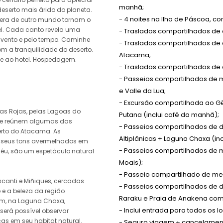
manhã;
 deserto mais árido do planeta.
- 4 noites na Ilha de Páscoa, 
era de outro mundo tornam o
el. Cada canto revela uma
- Traslados compartilhados de
o vento e pelo tempo. Caminhe
- Traslados compartilhados de
om a tranquilidade do deserto.
Atacama;
e ao hotel. Hospedagem.
- Traslados compartilhados de 
- Passeios compartilhados de me
e Valle da Lua;
- Excursão compartilhada
ao G
ras Rojas, pelas Lagoas do
Putana (inclui café da manhã);
que reúnem algumas das
- Passeios compartilhados de d
erto do Atacama. As
Altiplânicas + Laguna Chaxa (in
m seus tons avermelhados em
- Passeios compartilhados de me
céu, são um espetáculo natural
Moais);
- Passeio compartilhado de me
canti e Miñiques, cercadas
- Passeios compartilhados de di
o e a beleza da região
Raraku e Praia de Anakena com 
im, na Laguna Chaxa,
- Inclui entrada para todos os lo
será possível observar
cas em seu habitat natural.
- Seguro viagem + cancelamen