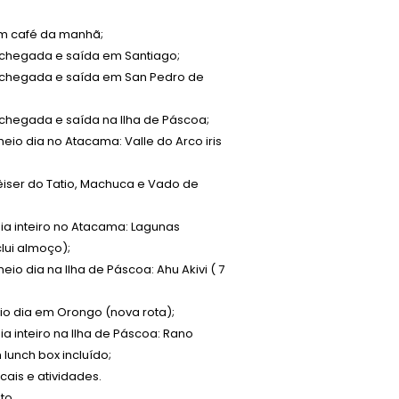
com café da manhã;
 chegada e saída em Santiago;
 chegada e saída em San Pedro de
chegada e saída na Ilha de Páscoa;
io dia no Atacama: Valle do Arco iris
êiser do
Tatio
, Machuca e
Vado
de
ia inteiro no Atacama: Lagunas
clui almoço);
io dia na Ilha de Páscoa: Ahu Akivi ( 7
io dia em Orongo (nova rota);
a inteiro na Ilha de Páscoa: Rano
lunch box incluído;
cais e atividades.
to.