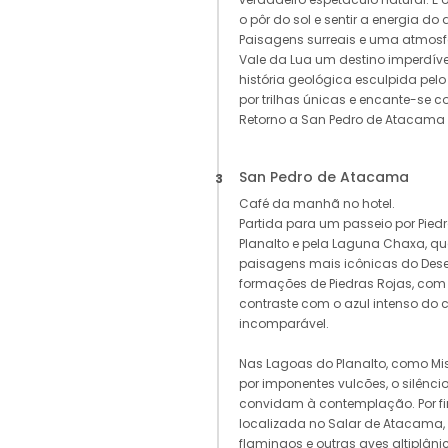
o pôr do sol e sentir a energia do
Paisagens surreais e uma atmosf
Vale da Lua um destino imperdív
história geológica esculpida pel
por trilhas únicas e encante-se c
Retorno a San Pedro de Atacama 
San Pedro de Atacama
3
Café da manhã no hotel.
Partida para um passeio por Pied
Planalto e pela Laguna Chaxa, 
paisagens mais icônicas do Des
formações de Piedras Rojas, co
contraste com o azul intenso do 
incomparável.
Nas Lagoas do Planalto, como Mis
por imponentes vulcões, o silênci
convidam à contemplação. Por f
localizada no Salar de Atacama, 
flamingos e outras aves altiplâni