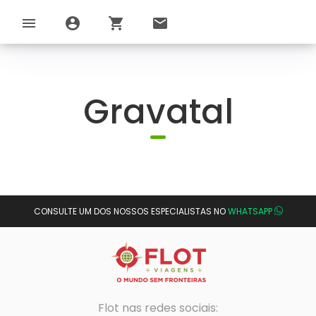
menu
account_circle
shopping_cart
email
Gravatal
CONSULTE UM DOS NOSSOS ESPECIALISTAS NO
WHATSAPP
Flot nas redes sociais: