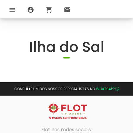
menu
account_circle
shopping_cart
email
Ilha do Sal
CONSULTE UM DOS NOSSOS ESPECIALISTAS NO
WHATSAPP
Flot nas redes sociais: