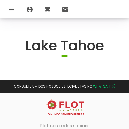
menu
account_circle
shopping_cart
email
Lake Tahoe
CONSULTE UM DOS NOSSOS ESPECIALISTAS NO
WHATSAPP
Flot nas redes sociais: