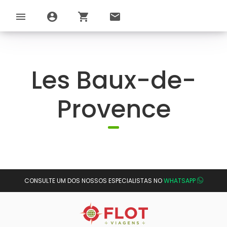
menu
account_circle
shopping_cart
email
Les Baux-de-
Provence
CONSULTE UM DOS NOSSOS ESPECIALISTAS NO
WHATSAPP