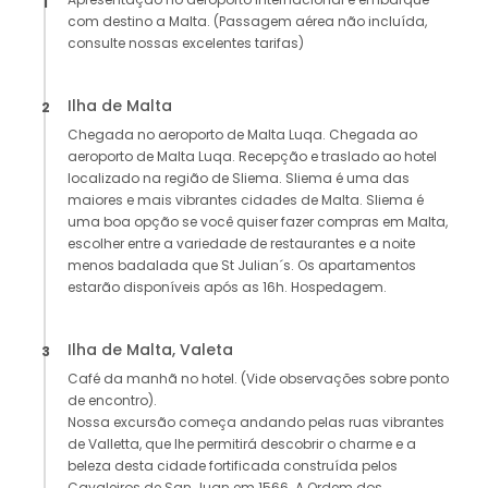
1
com destino a Malta. (Passagem aérea não incluída,
consulte nossas excelentes tarifas)
Ilha de Malta
2
Chegada no aeroporto de Malta Luqa. Chegada ao
aeroporto de Malta Luqa. Recepção e traslado ao hotel
localizado na região de Sliema. Sliema é uma das
maiores e mais vibrantes cidades de Malta. Sliema é
uma boa opção se você quiser fazer compras em Malta,
escolher entre a variedade de restaurantes e a noite
menos badalada que St Julian´s. Os apartamentos
estarão disponíveis após as 16h. Hospedagem.
Ilha de Malta, Valeta
3
Café da manhã no hotel. (Vide observações sobre ponto
de encontro).
Nossa excursão começa andando pelas ruas vibrantes
de Valletta, que lhe permitirá descobrir o charme e a
beleza desta cidade fortificada construída pelos
Cavaleiros de San Juan em 1566. A Ordem dos