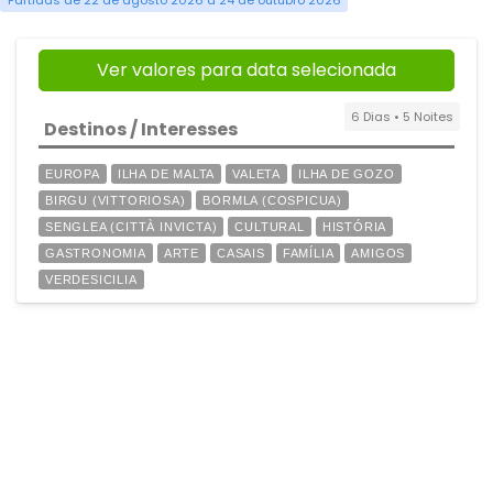
Partidas de 22 de agosto 2026 a 24 de outubro 2026
Ver valores para data selecionada
6 Dias • 5 Noites
Destinos / Interesses
EUROPA
ILHA DE MALTA
VALETA
ILHA DE GOZO
BIRGU (VITTORIOSA)
BORMLA (COSPICUA)
SENGLEA (CITTÀ INVICTA)
CULTURAL
HISTÓRIA
GASTRONOMIA
ARTE
CASAIS
FAMÍLIA
AMIGOS
VERDESICILIA