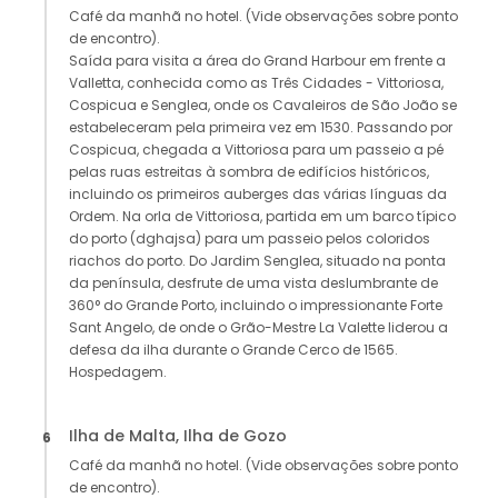
Café da manhã no hotel. (Vide observações sobre ponto
de encontro).
Saída para visita a área do Grand Harbour em frente a
Valletta, conhecida como as Três Cidades - Vittoriosa,
Cospicua e Senglea, onde os Cavaleiros de São João se
estabeleceram pela primeira vez em 1530. Passando por
Cospicua, chegada a Vittoriosa para um passeio a pé
pelas ruas estreitas à sombra de edifícios históricos,
incluindo os primeiros auberges das várias línguas da
Ordem. Na orla de Vittoriosa, partida em um barco típico
do porto (dghajsa) para um passeio pelos coloridos
riachos do porto. Do Jardim Senglea, situado na ponta
da península, desfrute de uma vista deslumbrante de
360° do Grande Porto, incluindo o impressionante Forte
Sant Angelo, de onde o Grão-Mestre La Valette liderou a
defesa da ilha durante o Grande Cerco de 1565.
Hospedagem.
Ilha de Malta, Ilha de Gozo
6
Café da manhã no hotel. (Vide observações sobre ponto
de encontro).