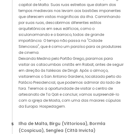
capital de Malta. Suas ruas estreitas que datam dos
tempos medievais nos levam aos bastiões imponentes
que oferecem vistas magníficas da ilha. Caminhando
por suas ruas, descobrimos diferentes estilos
arquitetônicos em seus edifícios, como o
siculonormando e o barroco, todos de grande
importância. O tempo não passa na "Cidade
Silenciosa", que é como um paraíso para os produtores
de cinema.
Deixando Medina pelo Portão Grego, paramos para
visitar as catacumbas cristãs em Rabat, antes de seguir
em direção às falésias de Dingli. Após o almoço,
visitaremos o San Antonio Gardens, localizado perto do
Palácio Presidencial, que podemos admirar do lado de
fora. Teremos a oportunidade de visitar o centro de
artesanato de Ta Qali e concluir, vamos surpreendê-lo
com a igreja de Mosta, com uma das maiores cúpulas
da Europa. Hospedagem.
Ilha de Malta, Birgu (Vittoriosa), Bormla
5
(Cospicua), Senglea (Città Invicta)