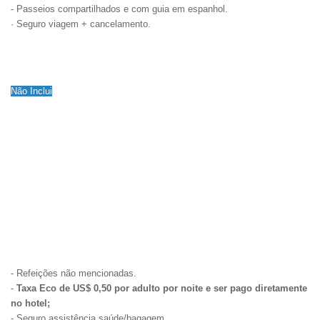
- Passeios compartilhados e com guia em espanhol.
· Seguro viagem + cancelamento.
Não Inclui
- Refeições não mencionadas.
-
Taxa Eco de US$ 0,50 por adulto por noite e ser pago diretamente
no hotel;
- Seguro assistência saúde/bagagem.