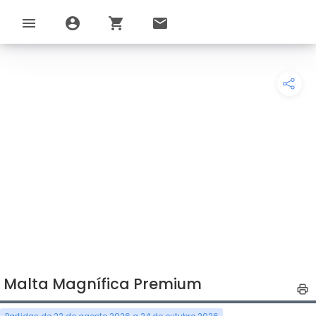
menu
account_circle
shopping_cart
email
Malta Magnífica Premium