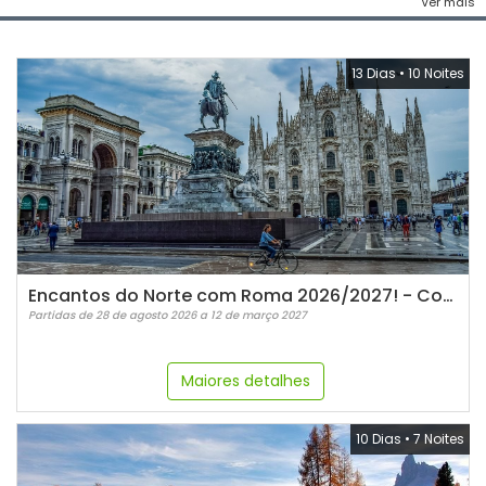
Ver mais
13 Dias
•
10 Noites
Encantos do Norte com Roma 2026/2027! - Com guia Espanhol
Partidas de 28 de agosto 2026 a 12 de março 2027
Maiores detalhes
10 Dias
•
7 Noites