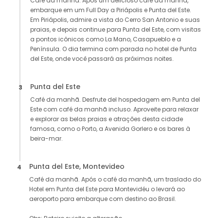
Café da manhã. Após um delicioso café da manhã,
embarque em um Full Day a Piriápolis e Punta del Este.
Em Piriápolis, admire a vista do Cerro San Antonio e suas
praias, e depois continue para Punta del Este, com visitas
a pontos icônicos como La Mano, Casapueblo e a
Península. O dia termina com parada no hotel de Punta
del Este, onde você passará as próximas noites.
Punta del Este
3
Café da manhã. Desfrute del hospedagem em Punta del
Este com café da manhã incluso. Aproveite para relaxar
e explorar as belas praias e atrações desta cidade
famosa, como o Porto, a Avenida Gorlero e os bares à
beira-mar.
Punta del Este, Montevideo
4
Café da manhã. Após o café da manhã, um traslado do
Hotel em Punta del Este para Montevidéu o levará ao
aeroporto para embarque com destino ao Brasil.