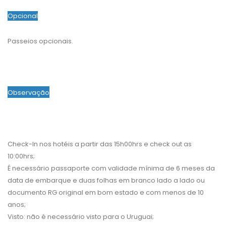
Opcional
Passeios opcionais.
Observação
Check-In nos hotéis a partir das 15h00hrs e check out as
10:00hrs;
É necessário passaporte com validade mínima de 6 meses da
data de embarque e duas folhas em branco lado a lado ou
documento RG original em bom estado e com menos de 10
anos;
Visto: não é necessário visto para o Uruguai;