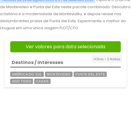
Partidas de 24 de agosto 2026 a 27 de setembro 2026
de Montevideo e Punta del Este neste pacote combinado. Descubra
a história e a modernidade de Montevidéu, e depois relaxe nas
deslumbrantes praias de Punta del Este. Experimente o melhor do
Uruguai em uma única viagem.FLOT/CTO
Ver valores para data selecionada
4 Dias • 3 Noites
Destinos / Interesses
AMÉRICA DO SUL
MONTEVIDEO
PUNTA DEL ESTE
ANO TODO
CASAIS