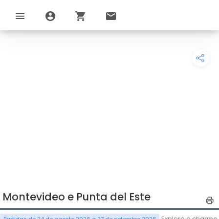
menu
account_circle
shopping_cart
email
Montevideo e Punta del Este
Explore o charme