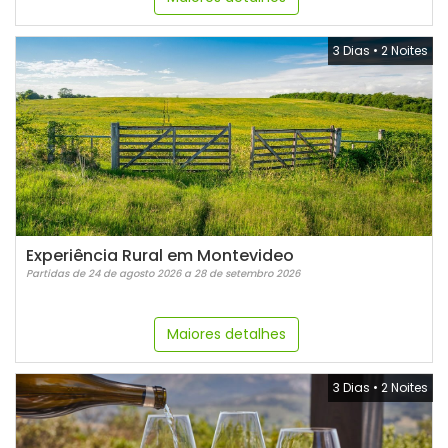
3 Dias
•
2 Noites
Experiência Rural em Montevideo
Partidas de 24 de agosto 2026 a 28 de setembro 2026
Maiores detalhes
3 Dias
•
2 Noites