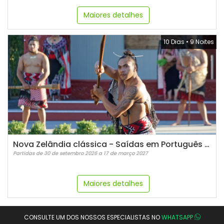
Maiores detalhes
10 Dias
•
9 Noites
Nova Zelândia clássica - Saídas em Português - 2026/2027
Partidas de 30 de setembro 2026 a 17 de março 2027
Maiores detalhes
CONSULTE UM DOS NOSSOS ESPECIALISTAS NO
WHATSAPP