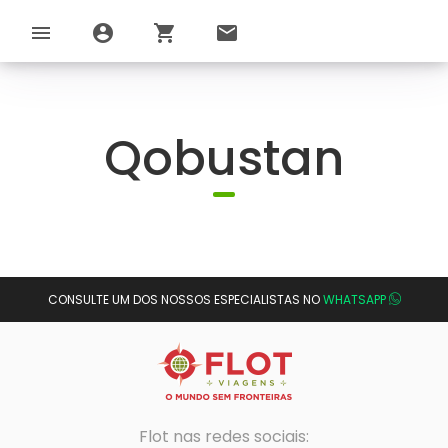
menu
account_circle
shopping_cart
email
Qobustan
CONSULTE UM DOS NOSSOS ESPECIALISTAS NO
WHATSAPP
Flot nas redes sociais: