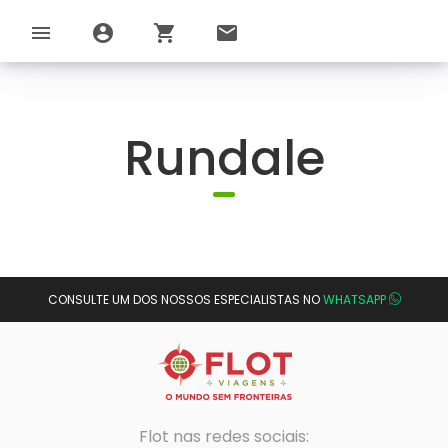
menu
account_circle
shopping_cart
email
Rundale
CONSULTE UM DOS NOSSOS ESPECIALISTAS NO
WHATSAPP
Flot nas redes sociais: