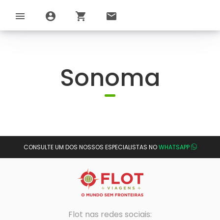
menu
account_circle
shopping_cart
email
Sonoma
CONSULTE UM DOS NOSSOS ESPECIALISTAS NO
WHATSAPP
Flot nas redes sociais: