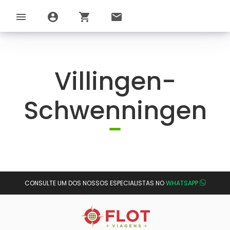
menu
account_circle
shopping_cart
email
Villingen-
Schwenningen
CONSULTE UM DOS NOSSOS ESPECIALISTAS NO
WHATSAPP