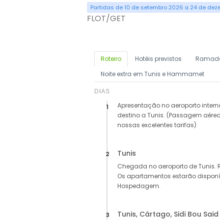
Partidas de 10 de setembro 2026 a 24 de de
FLOT/GET
Roteiro
Hotéis previstos
Ramad
Noite extra em Tunis e Hammamet
DIAS
Apresentação no aeroporto inte
1
destino a Tunis. (Passagem aérea
nossas excelentes tarifas)
Tunis
2
Chegada no aeroporto de Tunis. R
Os apartamentos estarão disponíve
Hospedagem.
Tunis, Cártago, Sidi Bou Said
3