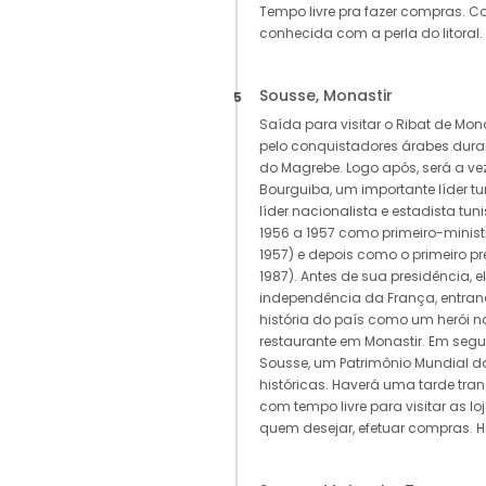
Tempo livre pra fazer compras. 
conhecida com a perla do litora
Sousse, Monastir
5
Saída para visitar o Ribat de Mon
pelo conquistadores árabes dur
do Magrebe. Logo após, será a vez
Bourguiba, um importante líder tu
líder nacionalista e estadista tun
1956 a 1957 como primeiro-minist
1957) e depois como o primeiro pr
1987). Antes de sua presidência, 
independência da França, entran
história do país como um herói n
restaurante em Monastir. Em segu
Sousse, um Patrimônio Mundial d
históricas. Haverá uma tarde tr
com tempo livre para visitar as lo
quem desejar, efetuar compras.