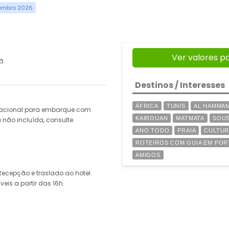
zembro 2026
Ver valores p
ã
Destinos / Interesses
ÁFRICA
TUNIS
AL HAMMA
rnacional para embarque com
KAIROUAN
MATMATA
SOU
 não incluída, consulte
ANO TODO
PRAIA
CULTUR
ROTEIROS COM GUIA EM PO
AMIGOS
ecepção e traslado ao hotel.
is a partir das 16h.