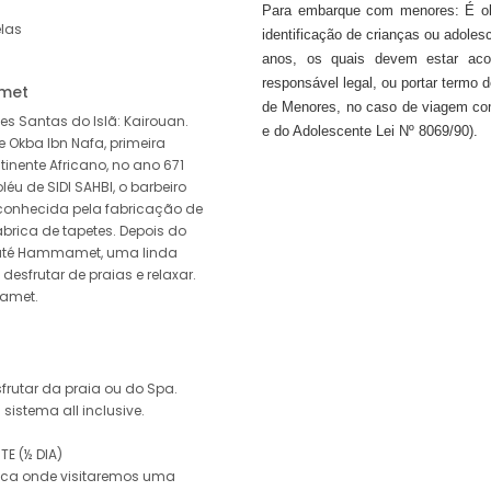
Para embarque com menores: É ob
elas
identificação de crianças ou adole
anos, os quais devem estar ac
responsável legal, ou portar termo 
amet
de Menores, no caso de viagem com 
s Santas do Islã: Kairouan.
e do Adolescente Lei Nº 8069/90).
 Okba Ibn Nafa, primeira
inente Africano, no ano 671
u de SIDI SAHBI, o barbeiro
conhecida pela fabricação de
ábrica de tapetes. Depois do
 até Hammamet, uma linda
esfrutar de praias e relaxar.
amet.
sfrutar da praia ou do Spa.
tema all inclusive.
E (½ DIA)
mica onde visitaremos uma