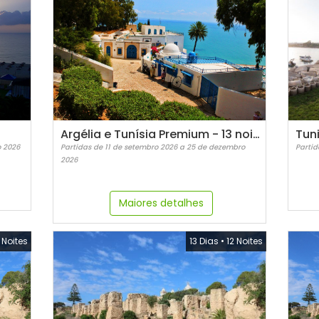
Argélia e Tunísia Premium - 13 noites
o 2026
Partidas de 11 de setembro 2026 a 25 de dezembro
Partid
2026
Maiores detalhes
 Noites
13 Dias
•
12 Noites