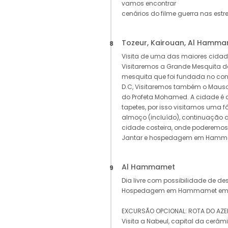
vamos encontrar
cenários do filme guerra nas estr
Tozeur, Kairouan, Al Hamm
8
Visita de uma das maiores cidade
Visitaremos a Grande Mesquita de
mesquita que foi fundada no cont
D.C, Visitaremos também o Mausolé
do Profeta Mohamed. A cidade é 
tapetes, por isso visitamos uma f
almoço (incluído), continuação
cidade costeira, onde poderemos d
Jantar e hospedagem em Hamm
Al Hammamet
9
Dia livre com possibilidade de de
Hospedagem em Hammamet em sis
EXCURSÃO OPCIONAL: ROTA DO AZEIT
Visita a Nabeul, capital da cerâ