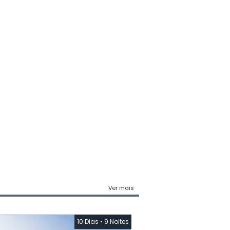
Ver mais
10 Dias
•
9 Noites