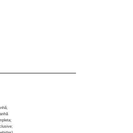
anhã;
manhã
mpleta;
lusive;
ebidas)