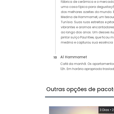
fábrica de cerâmica e o mercado
uma casa típica para degustaçã
dos melhores azeites do mundo.
Medina de Hammamet, um tesouro 
Tunísia. Suas ruas estreitas e pit
vibrantes e aromas encantadores
ao longo dos anos. Um desses ilus
pintor suíço Paul Klee, que ficou
medina e capturou sua essência 
Al Hammamet
10
Café da manhã. Os apartamentos 
12h. Em horário apropriado trasla
Outras opções de pacot
3 Dias
•
2