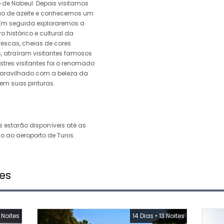
 de Nabeul. Depois visitamos
o de azeite e conhecemos um
 Em seguida exploraremos a
histórico e cultural da
orescas, cheias de cores
, atraíram visitantes famosos
tres visitantes foi o renomado
 maravilhado com a beleza da
em suas pinturas.
estarão disponíveis até as
do ao aeroporto de Tunis.
es
 Noites
14 Dias
•
13 Noites