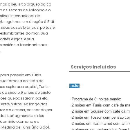
os o seu sítio arqueológico
o as Termas de Antonino e o
stival internacional de
), seguimos em direção à Sidi
 suas casas brancas, portas e
 deslumbrantes do mar. Sua
cafés e lojas, e sua
xperiência fascinante aos
.
Serviços Incluídos
 para passeio em Túnis
 sua famosa coleção de
Inclui
 explorar a capital, Tunis.
ao século 9 antes do cristo.
zações que passaram por ela,
· Programa de 8
noites sendo:
entre outros. Ao longo dos
· 2 noites em Tunis com café da m
rar e a crescer, passando por
· 2 noite em Sousse com café da 
, dos cartaginenses e dos
· 2 noite em Tozeur com pensão co
o domínio otomano e a
· 2 noites em Hammamet com all inc
Medina de Tunis (incluido).
· 5 almoços em restaurantes (sem b