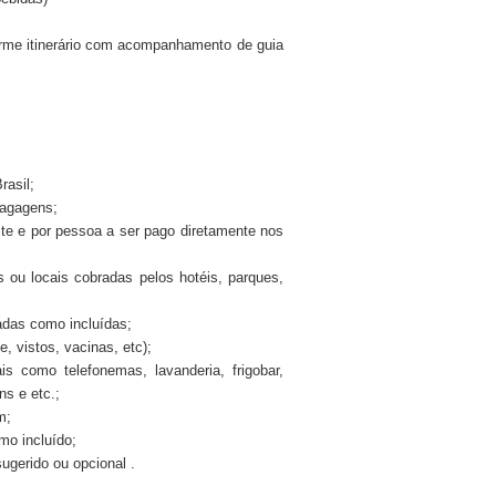
forme itinerário com acompanhamento de guia
rasil;
bagagens;
ite e por pessoa a ser pago diretamente nos
 ou locais cobradas pelos hotéis, parques,
adas como incluídas;
 vistos, vacinas, etc);
is como telefonemas, lavanderia, frigobar,
ns e etc.;
m;
mo incluído;
gerido ou opcional .