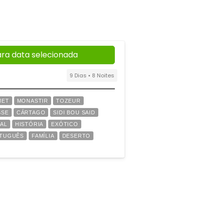
ara data selecionada
9 Dias • 8 Noites
MET
MONASTIR
TOZEUR
SSE
CÁRTAGO
SIDI BOU SAID
AL
HISTÓRIA
EXÓTICO
RTUGUÊS
FAMÍLIA
DESERTO