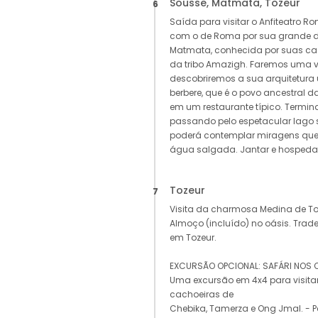
Sousse, Matmata, Tozeur
6
Saída para visitar o Anfiteatro 
com o de Roma por sua grande 
Matmata, conhecida por suas cas
da tribo Amazigh. Faremos uma v
descobriremos a sua arquitetura 
berbere, que é o povo ancestral d
em um restaurante típico. Termi
passando pelo espetacular lago s
poderá contemplar miragens que
água salgada. Jantar e hosped
Tozeur
7
Visita da charmosa Medina de Toze
Almoço (incluído) no oásis. Trad
em Tozeur.
EXCURSÃO OPCIONAL: SAFÁRI NOS O
Uma excursão em 4x4 para visita
cachoeiras de
Chebika, Tamerza e Ong Jmal. - 