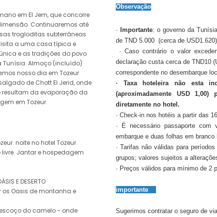
Observação
Romano em El Jem, que concorre
dimensão. Continuaremos até
·
Importante
: o governo da Tunísi
as trogloditas subterrâneas
de TND 5.000 (cerca de USD1.620) 
isita a uma casa típica e
· Caso contrário o valor excede
única e as tradições do povo
declaração custa cerca de TND10 (
a Tunísia. Almoço (incluído)
namos nosso dia em Tozeur
correspondente no desembarque loc
algado de Chott El Jerid, onde
· Taxa hoteleira não esta i
 resultam da evaporação da
(aproximadamente USD 1,00) 
agem em Tozeur.
diretamente no hotel.
· Check-in nos hotéis a partir das 1
· É necessário passaporte com 
embarque e duas folhas em branco l
ur. noite no hotel Tozeur.
· Tarifas não válidas para períodos
e livre. Jantar e hospedagem
grupos; valores sujeitos a alteraçõ
· Preços válidos para mínimo de 2 
ÁSIS E DESERTO
importante
r os Oasis de montanha e
Pescoço do camelo - onde
Sugerimos contratar o seguro de vi