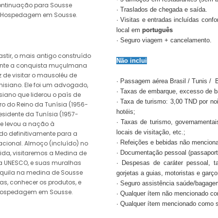
Continuação para Sousse
· Traslados de chegada e saída.
l. Hospedagem em Sousse.
· Visitas e entradas incluídas con
local em
português
· Seguro viagem + cancelamento.
astir, o mais antigo construído
Não inclui
ante a conquista muçulmana
 de visitar o mausoléu de
· Passagem aérea Brasil / Tunis / B
nisiano. Ele foi um advogado,
· Taxas de embarque, excesso de 
isiano que liderou o país de
· Taxa de turismo: 3,00 TND por no
ro do Reino da Tunísia (1956-
hotéis;
esidente da Tunísia (1957-
· Taxas de turismo, governamentais
ele levou a nação à
locais de visitação, etc.;
do definitivamente para a
· Refeições e bebidas não mencion
acional. Almoço (incluído) no
ida, visitaremos a Medina de
· Documentação pessoal (passaporte,
a UNESCO, e suas muralhas
· Despesas de caráter pessoal, ta
anquila na medina de Sousse
gorjetas a guias, motoristas e garço
jas, conhecer os produtos, e
· Seguro assistência saúde/bagage
 Hospedagem em Sousse.
· Qualquer ítem não mencionado co
· Qualquer ítem mencionado como su