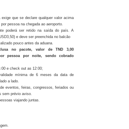
a exige que se declare qualquer valor acima
por pessoa na chegada ao aeroporto.
nte poderá ser retido na saída do país. A
USD3,50) e deve ser preenchida no balcão
alizado pouco antes da aduana.
nclusa no pacote, valor de TND 3,00
por pessoa por noite, sendo cobrado
6:00 e check out as 12:00;
validade mínima de 6 meses da data de
ado a lado.
 de eventos, feiras, congressos, feriados ou
es sem prévio aviso.
pessoas viajando juntas.
agem.