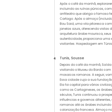
Após o café da manhã, explorarem
incluindo as ruínas púnicas, com
anfiteatro que abriga o famoso fe
Cartago. Após o almoço (incluido
Bou Said, uma vila pitoresca com
janelas azuis, oferecendo vistas
arquitetura árabe mourisca, seus 
autenticidade, proporciona uma e
visitantes. Hospedagem em Túnis
Tunis, Sousse
4
Depois do café da manhã, Saída
visitando o Museu do Bardo com
mosaicos romanos. A seguir, vamos
Essa cidade cuja a sua fundação 
Ela foi capital para vários civili
como os Cartagineses, os árabes 
séculos, Tunis continuou a prospe
influências e governos diferentes
romanos até os árabes incluind
colonização francesa. Almoço na 