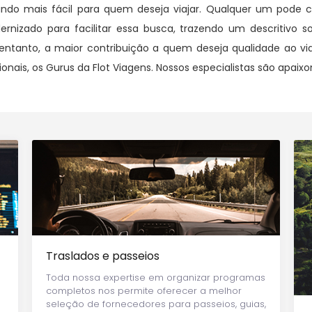
undo mais fácil para quem deseja viajar. Qualquer um pode
nizado para facilitar essa busca, trazendo um descritivo so
entanto, a maior contribuição a quem deseja qualidade ao via
nais, os Gurus da Flot Viagens. Nossos especialistas são apaixo
Traslados e passeios
Toda nossa expertise em organizar programas
completos nos permite oferecer a melhor
seleção de fornecedores para passeios, guias,