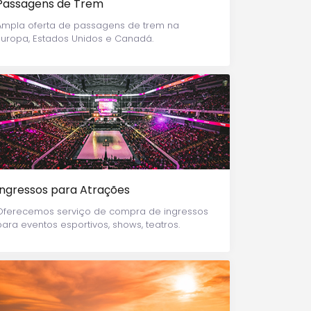
Passagens de Trem
Ampla oferta de passagens de trem na
Europa, Estados Unidos e Canadá.
Ingressos para Atrações
Oferecemos serviço de compra de ingressos
para eventos esportivos, shows, teatros.