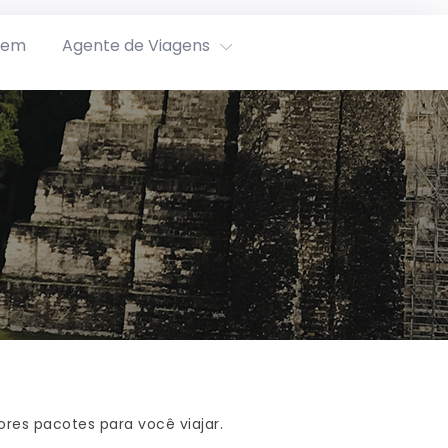
rem
Agente de Viagens
res pacotes para você viajar.