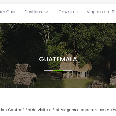
om Guia
Destinos
Cruzeiros
Viagens em T
GUATEMALA
ca Central? Então visite a Flot Viagens e encontre os melho