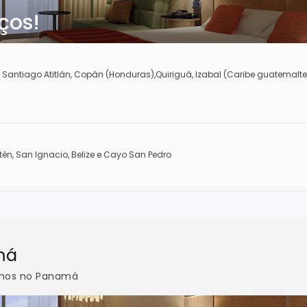
ços!
Santiago Atitlán, Copán (Honduras),Quiriguá, Izabal (Caribe guatemalteco
tén, San Ignacio, Belize e Cayo San Pedro
má
inos no Panamá