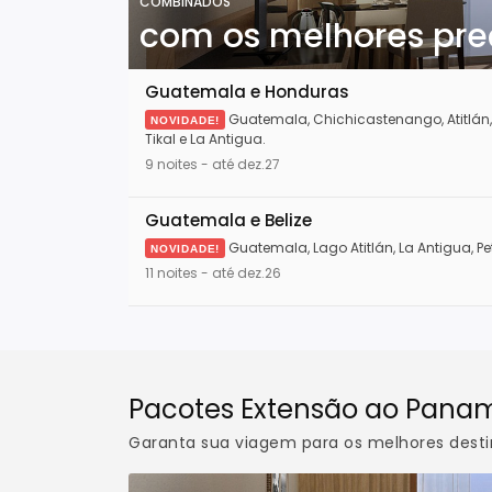
COMBINADOS
com os melhores pre
Guatemala e Honduras
Guatemala, Chichicastenango, Atitlán, 
NOVIDADE!
Tikal e La Antigua.
9 noites - até dez.27
Guatemala e Belize
Guatemala, Lago Atitlán, La Antigua, Pe
NOVIDADE!
11 noites - até dez.26
Pacotes Extensão ao Pana
Garanta sua viagem para os melhores dest