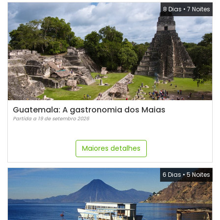
8 Dias
•
7 Noites
Guatemala: A gastronomia dos Maias
Partida a 19 de setembro 2026
Maiores detalhes
6 Dias
•
5 Noites