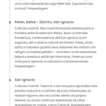
uma vista relaxante do Lago Petén Itzá. (opcional não
incluso). Hospedagem.
Peten, Belize - Distrito, San Ignacio
8
Café da manhã. Pela manhã traslado terrestre para a
fronteira entre Guatemala-Belize. Após os trâmites
fronteiriços, continuaremos até San Ignacio e, em
seguida, até a reserva natural de Hidden Valley, onde
tanto a natureza quanto seus visitantes encontram um
refúgio no habitat perfeito — uma terra onde serenidade,
beleza e aventura estão em harmonia. Faremos uma
visita para apreciar a natureza e a biodiversidade.
Hospedagem.
San Ignacio
9
Café da manhã. Teremos o dia livre para aproveitar este
paraíso natural e o conforto de suas instalações, ou
realizar alguma das excursões dentro da própria
reserva, ou ainda continuar explorando os sítios
arqueológicos maias, como Caracol. Hospedagem.