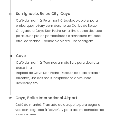
San Ignacio, Belize City, Cayo
10
Café da manhã. Pela manhã, traslado ao píer para
embarque no ferry com destino ao Caribe de Belize.
Chegada a Cayo San Pedro, uma ilha que se destaca
pelas suas praias paradisíacas e atmosfera musical
afro-caribenha. Traslado ao hotel. Hospedagem.
Cayo
11
Café da manhã. Teremos um dia livre para desfrutar
desta ilha
tropical de Cayo San Pedro. Desfrute de suas praias e
arrecifes, um dos mais inexplorados do mundo.
Hospedagem
Cayo, Belize International Airport
12
Café da manhã. Traslado ao aeroporto para pegar o
voo com regresso à Belize City para assim, conectar-se
com seu voo