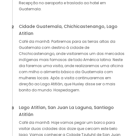
Recepção no aeroporto e traslado ao hotel em
Guatemala.
Cidade Guatemala, Chichicastenango, Lago
2
Atitlan
Café da manhã. Partiremos para as terras altas da
Guatemala com destino à cidade de
Chichicastenango, onde visitaremos um dos mercados
indígenas mais famosos de todo América latina. Neste
dia faremos uma visita, onde realizaremos uma oficina
com milho o alimento básico da Guatemala com
mulheres locais. Após a visita continuaremos em
direção ao Lago Atitlán, que Huxley disse ser o mais
bonito do mundo. Hospedagem.
Lago Atitlan, San Juan La Laguna, Santiago
3
Atitlán
Café da manhã. Hoje vamos pegar um barco para
visitar duas cidades dos doze que cercam este belo
lago. Vamos conhecer a Cidade Tzutuhil de San Juan