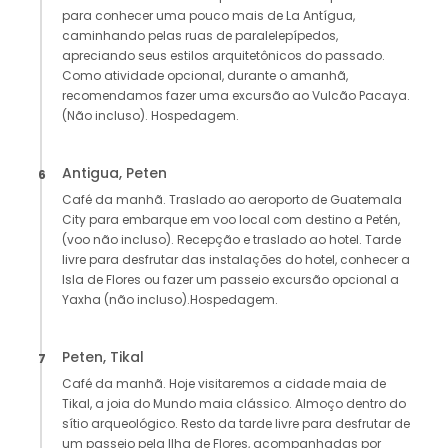
para conhecer uma pouco mais de La Antígua,
caminhando pelas ruas de paralelepípedos,
apreciando seus estilos arquitetônicos do passado.
Como atividade opcional, durante o amanhã,
recomendamos fazer uma excursão ao Vulcão Pacaya.
(Não incluso). Hospedagem.
Antigua, Peten
6
Café da manhã. Traslado ao aeroporto de Guatemala
City para embarque em voo local com destino a Petén,
(voo não incluso). Recepção e traslado ao hotel. Tarde
livre para desfrutar das instalações do hotel, conhecer a
Isla de Flores ou fazer um passeio excursão opcional a
Yaxha (não incluso).Hospedagem.
Peten, Tikal
7
Café da manhã. Hoje visitaremos a cidade maia de
Tikal, a joia do Mundo maia clássico. Almoço dentro do
sítio arqueológico. Resto da tarde livre para desfrutar de
um passeio pela Ilha de Flores, acompanhadas por