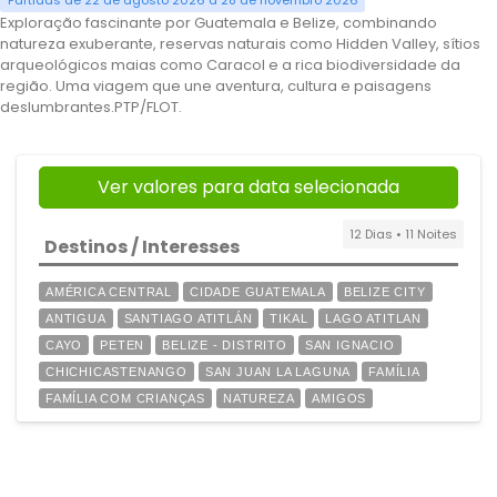
Partidas de 22 de agosto 2026 a 28 de novembro 2026
Exploração fascinante por Guatemala e Belize, combinando
natureza exuberante, reservas naturais como Hidden Valley, sítios
arqueológicos maias como Caracol e a rica biodiversidade da
região. Uma viagem que une aventura, cultura e paisagens
deslumbrantes.PTP/FLOT.
Ver valores para data selecionada
12 Dias • 11 Noites
Destinos / Interesses
AMÉRICA CENTRAL
CIDADE GUATEMALA
BELIZE CITY
ANTIGUA
SANTIAGO ATITLÁN
TIKAL
LAGO ATITLAN
CAYO
PETEN
BELIZE - DISTRITO
SAN IGNACIO
CHICHICASTENANGO
SAN JUAN LA LAGUNA
FAMÍLIA
FAMÍLIA COM CRIANÇAS
NATUREZA
AMIGOS