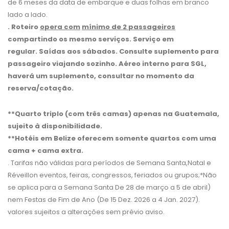
de 6 meses da data de embarque e duas folhas em branco
lado a lado.
. Roteiro
opera com
mínimo de 2 passageiros
compartindo os mesmo serviços. Serviço em
regular.
Saídas aos sábados. Consulte suplemento para
passageiro viajando sozinho. Aéreo interno para SGL,
haverá um suplemento, consultar no momento da
reserva/cotação.
**Quarto triplo (com três camas) apenas na Guatemala,
sujeito à disponibilidade.
**Hotéis em Belize oferecem somente quartos com uma
cama + cama extra.
. Tarifas não válidas para períodos de Semana Santa,Natal e
Réveillon eventos, feiras, congressos, feriados ou grupos;*Não
se aplica para a Semana Santa De 28 de março a 5 de abril)
nem Festas de Fim de Ano (De 15 Dez. 2026 a 4 Jan. 2027).
valores sujeitos a alterações sem prévio aviso.