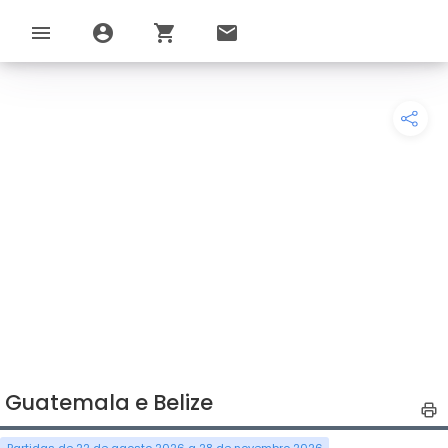
menu
account_circle
shopping_cart
email
Guatemala e Belize