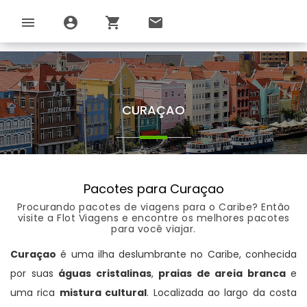
menu
account_circle
shopping_cart
email
CURAÇAO
Pacotes para Curaçao
Procurando pacotes de viagens para o Caribe? Então
visite a Flot Viagens e encontre os melhores pacotes
para você viajar.
Curaçao
é uma ilha deslumbrante no Caribe, conhecida
por suas
águas cristalinas
,
praias de areia branca
e
uma rica
mistura cultural
. Localizada ao largo da costa