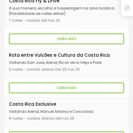
Costa Rica Fly & Drive
gentil. E para se enturmar rápido é só dizer pura vida, que é um
à sua maneira, escolha a hospedagem na zona turística.
(Possibilidade de noites extras)
jeito bem alto-astral de se cumprimentar. A capital San José,
7 noites - saídas até nov.26
que conta com um belo centro histórico, fica no centro do país,
com localização estratégica para acessar as atrações mais
famosas. Entre elas está o vulcão Poás, a apenas 40 km da
SAIBA MAIS
capital, famoso pela lagoa ácida de cor azul-turquesa que
cobre a sua cratera. Já no Parque Nacional Manuel Antonio, na
Rota entre Vulcões e Cultura da Costa Rica
costa do Pacífico, estão algumas das praias mais bonitas e
Visitando San José, Arenal, Ricon de la Vieja e Poás.
badaladas, com mar azul, areia branca e a moldura verde das
9 noites - saídas diárias Dez.25 nov.26
matas. Já no norte do país, está o vulcão Arenal, a 150 km de
San José. No seu entorno tem trilhas que levam ao Lago Arenal
SAIBA MAIS
e a linda Cachoeira de La Fortuna.
Costa Rica Exclusive
Visitando Arenal, Manuel Antonio e Corcovado.
8 noites - saídas diárias até nov.26