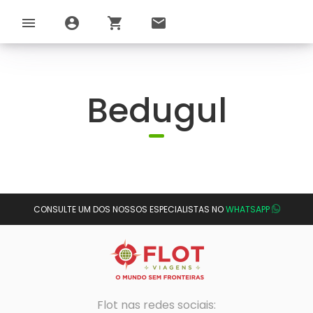
menu
account_circle
shopping_cart
email
Bedugul
CONSULTE UM DOS NOSSOS ESPECIALISTAS NO
WHATSAPP
Flot nas redes sociais: