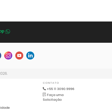
PP
2026.
CONTATO
+55 11 3090.9996
Faça uma
Solicitação
cidade