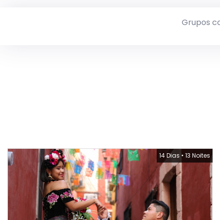
Grupos c
14 Dias
•
13 Noites