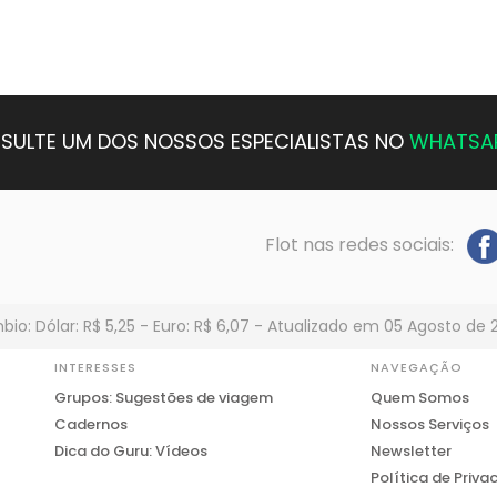
SULTE UM DOS NOSSOS ESPECIALISTAS NO
WHATSA
Flot nas redes sociais:
io: Dólar: R$ 5,25 - Euro: R$ 6,07 - Atualizado em 05 Agosto de 
INTERESSES
NAVEGAÇÃO
Grupos: Sugestões de viagem
Quem Somos
Cadernos
Nossos Serviços
Dica do Guru: Vídeos
Newsletter
Política de Priva