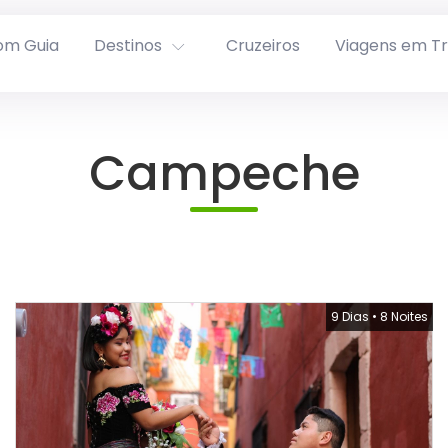
om Guia
Destinos
Cruzeiros
Viagens em T
Campeche
9 Dias
•
8 Noites