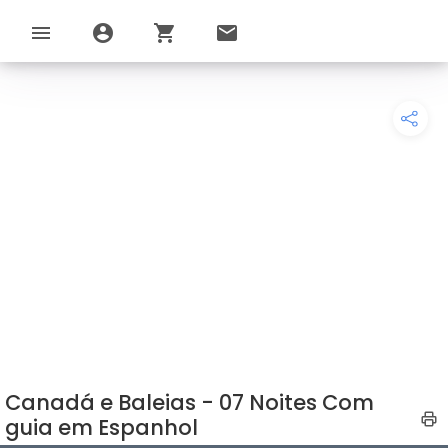
menu
account_circle
shopping_cart
email
Canadá e Baleias - 07 Noites Com
guia em Espanhol