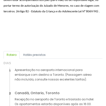
devem estar acompanhados dos pais (pai e mãe) ou de responsável legal, ou
portar termo de autorização do Juizado de Menores, no caso de viagem com
terceiros. (Artigo 82 - Estatuto da Criança e do Adolescente Lei Nº 8069/90) .
Roteiro
Hotéis previstos
DIAS
Apresentação no aeroporto internacional para
1
embarque com destino a Toronto. (Passagem aérea
não incluída, consulte nossas excelentes tarifas).
Canadá, Ontario, Toronto
2
Recepção no aeroporto de Toronto e traslado ao hotel.
Os apartamentos estarão disponíveis após as 16:00.