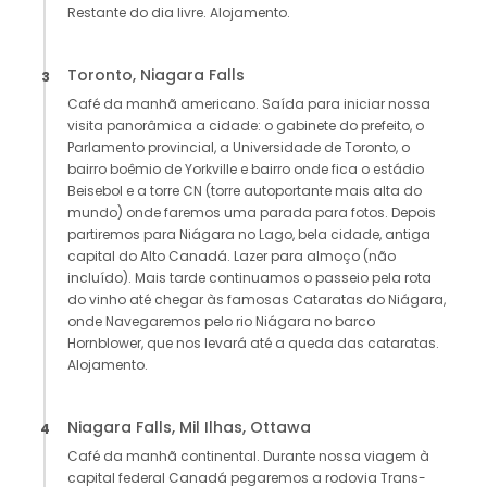
Restante do dia livre. Alojamento.
Toronto, Niagara Falls
3
Café da manhã americano. Saída para iniciar nossa
visita panorâmica a cidade: o gabinete do prefeito, o
Parlamento provincial, a Universidade de Toronto, o
bairro boêmio de Yorkville e bairro onde fica o estádio
Beisebol e a torre CN (torre autoportante mais alta do
mundo) onde faremos uma parada para fotos. Depois
partiremos para Niágara no Lago, bela cidade, antiga
capital do Alto Canadá. Lazer para almoço (não
incluído). Mais tarde continuamos o passeio pela rota
do vinho até chegar às famosas Cataratas do Niágara,
onde Navegaremos pelo rio Niágara no barco
Hornblower, que nos levará até a queda das cataratas.
Alojamento.
Niagara Falls, Mil Ilhas, Ottawa
4
Café da manhã continental. Durante nossa viagem à
capital federal Canadá pegaremos a rodovia Trans-