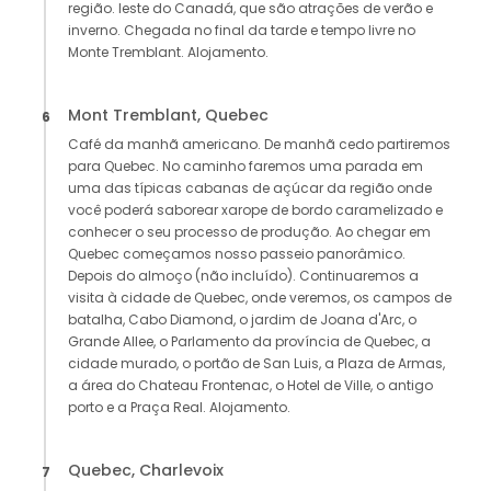
região. leste do Canadá, que são atrações de verão e
inverno. Chegada no final da tarde e tempo livre no
Monte Tremblant. Alojamento.
Mont Tremblant, Quebec
6
Café da manhã americano. De manhã cedo partiremos
para Quebec. No caminho faremos uma parada em
uma das típicas cabanas de açúcar da região onde
você poderá saborear xarope de bordo caramelizado e
conhecer o seu processo de produção. Ao chegar em
Quebec começamos nosso passeio panorâmico.
Depois do almoço (não incluído). Continuaremos a
visita à cidade de Quebec, onde veremos, os campos de
batalha, Cabo Diamond, o jardim de Joana d'Arc, o
Grande Allee, o Parlamento da província de Quebec, a
cidade murado, o portão de San Luis, a Plaza de Armas,
a área do Chateau Frontenac, o Hotel de Ville, o antigo
porto e a Praça Real. Alojamento.
Quebec, Charlevoix
7