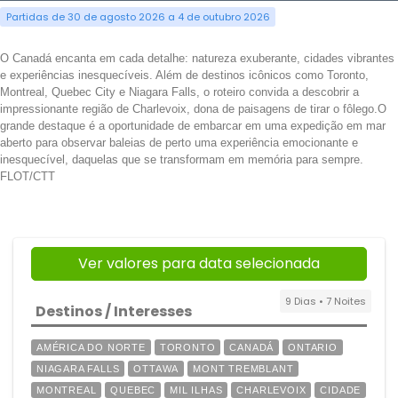
Partidas de 30 de agosto 2026 a 4 de outubro 2026
O Canadá encanta em cada detalhe: natureza exuberante, cidades vibrantes
e experiências inesquecíveis. Além de destinos icônicos como
Toronto
,
Montreal
,
Quebec City
e
Niagara Falls
, o roteiro convida a descobrir a
impressionante região de
Charlevoix
, dona de paisagens de tirar o fôlego.O
grande destaque é a oportunidade de embarcar em uma expedição em mar
aberto para observar baleias de perto uma experiência emocionante e
inesquecível, daquelas que se transformam em memória para sempre.
FLOT/CTT
Ver valores para data selecionada
9 Dias • 7 Noites
Destinos / Interesses
AMÉRICA DO NORTE
TORONTO
CANADÁ
ONTARIO
NIAGARA FALLS
OTTAWA
MONT TREMBLANT
MONTREAL
QUEBEC
MIL ILHAS
CHARLEVOIX
CIDADE