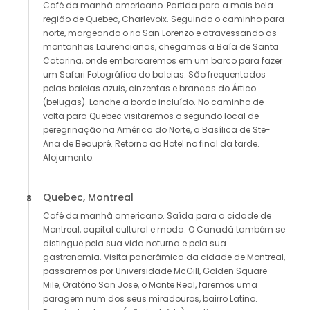
Café da manhã americano. Partida para a mais bela
região de Quebec, Charlevoix. Seguindo o caminho para
norte, margeando o rio San Lorenzo e atravessando as
montanhas Laurencianas, chegamos a Baía de Santa
Catarina, onde embarcaremos em um barco para fazer
um Safari Fotográfico do baleias. São frequentados
pelas baleias azuis, cinzentas e brancas do Ártico
(belugas). Lanche a bordo incluído. No caminho de
volta para Quebec visitaremos o segundo local de
peregrinação na América do Norte, a Basílica de Ste-
Ana de Beaupré. Retorno ao Hotel no final da tarde.
Alojamento.
Quebec, Montreal
8
Café da manhã americano. Saída para a cidade de
Montreal, capital cultural e moda. O Canadá também se
distingue pela sua vida noturna e pela sua
gastronomia. Visita panorâmica da cidade de Montreal,
passaremos por Universidade McGill, Golden Square
Mile, Oratório San Jose, o Monte Real, faremos uma
paragem num dos seus miradouros, bairro Latino.