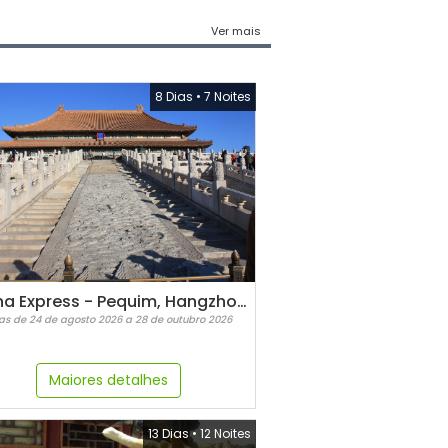
Ver mais
8 Dias
•
7 Noites
China Express - Pequim, Hangzhou e Xangai
as de 24 de agosto 2026 a 28 de outubro 2026
Maiores detalhes
13 Dias
•
12 Noites