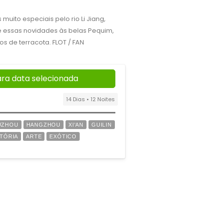
muito especiais pelo rio Li Jiang,
e essas novidades às belas Pequim,
s de terracota. FLOT / FAN
ara data selecionada
14 Dias • 12 Noites
UZHOU
HANGZHOU
XI'AN
GUILIN
STÓRIA
ARTE
EXÓTICO