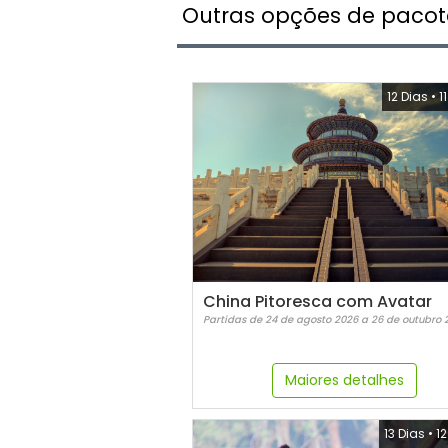
Outras opções de pacot
12 Dias
•
1
China Pitoresca com Avatar
Partidas de 24 de agosto 2026 a 26 de outubro 
Maiores detalhes
13 Dias
•
12