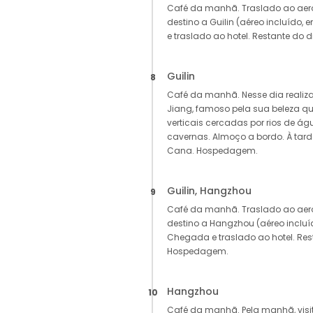
Café da manhã. Traslado ao ae
destino a Guilin (aéreo incluído,
e traslado ao hotel. Restante do 
Guilin
8
Café da manhã. Nesse dia realiza
Jiang, famoso pela sua beleza qu
verticais cercadas por rios de ág
cavernas. Almoço a bordo. À tarde
Cana. Hospedagem.
Guilin, Hangzhou
9
Café da manhã. Traslado ao ae
destino a Hangzhou (aéreo incluí
Chegada e traslado ao hotel. Rest
Hospedagem.
Hangzhou
10
Café da manhã. Pela manhã, visi