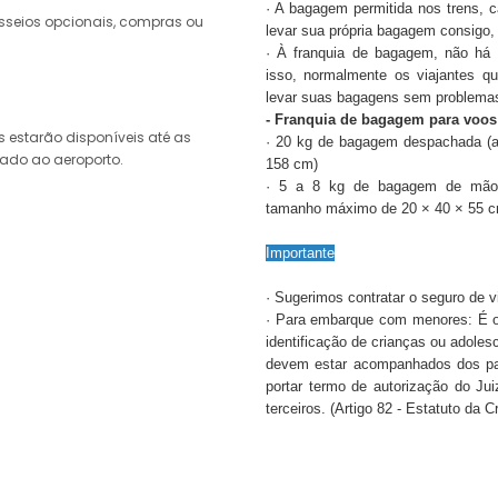
· A bagagem permitida nos trens, 
asseios opcionais, compras ou
levar sua própria bagagem consigo,
· À franquia de bagagem, não há 
isso, normalmente os viajantes qu
levar suas bagagens sem problemas
- Franquia de bagagem para voos
estarão disponíveis até as
· 20 kg de bagagem despachada (a
lado ao aeroporto.
158 cm)
· 5 a 8 kg de bagagem de mão 
tamanho máximo de 20 × 40 × 55 
Importante
· Sugerimos contratar o seguro de 
· Para embarque com menores: É o
identificação de crianças ou adole
devem estar acompanhados dos pai
portar termo de autorização do J
terceiros. (Artigo 82 - Estatuto da 