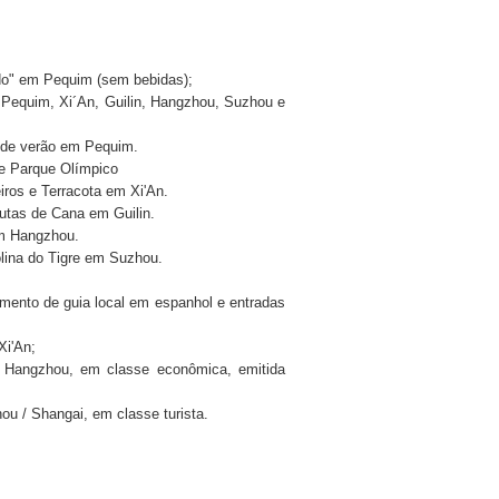
ado" em Pequim (sem bebidas);
 Pequim, Xi´An, Guilin, Hangzhou, Suzhou e
o de verão em Pequim.
 e Parque Olímpico
iros e Terracota em Xi'An.
autas de Cana em Guilin.
em Hangzhou.
olina do Tigre em Suzhou.
mento de guia local em espanhol e entradas
Xi'An;
/ Hangzhou, em classe econômica, emitida
ou / Shangai, em classe turista.