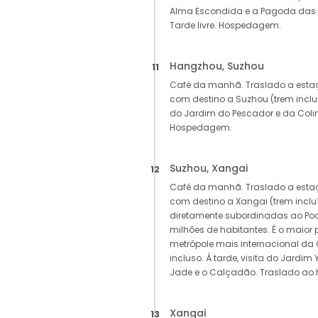
Alma Escondida e a Pagoda das 
Tarde livre. Hospedagem.
Hangzhou, Suzhou
11
Café da manhã. Traslado a esta
com destino a Suzhou (trem incluí
do Jardim do Pescador e da Colin
Hospedagem.
Suzhou, Xangai
12
Café da manhã. Traslado a esta
com destino a Xangai (trem incl
diretamente subordinadas ao Pod
milhões de habitantes. É o maior p
metrópole mais internacional d
incluso. À tarde, visita do Jardi
Jade e o Calçadão. Traslado ao 
Xangai
13