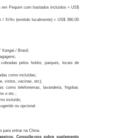
as em Pequim com traslados incluídos = US$
 / Xi'An (emitido localmente) = US$ 390,00
 Xangai / Brasil;
bagagens;
cobradas pelos hotéis, parques, locais de
adas como incluídas;
 vistos, vacinas, etc);
is como telefonemas, lavanderia, frigobar,
ns e etc.;
mo incluído;
ugerido ou opcional.
o para entrar na China.
geiros. Consulte-nos sobre suplemento