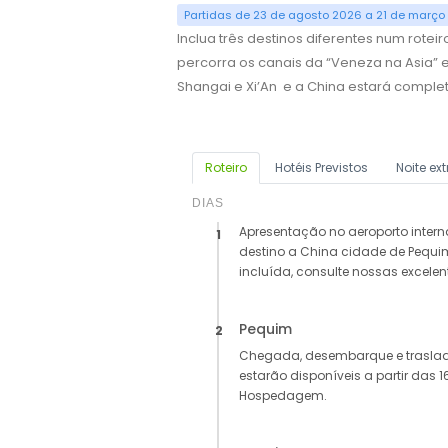
Partidas de 23 de agosto 2026 a 21 de março
Inclua três destinos diferentes num roteir
percorra os canais da “Veneza na Asia”
Shangai e Xi’An e a China estará complet
Roteiro
Hotéis Previstos
Noite ext
DIAS
Apresentação no aeroporto inter
1
destino a China cidade de Pequ
incluída, consulte nossas excelent
Pequim
2
Chegada, desembarque e traslad
estarão disponíveis a partir das 16
Hospedagem.