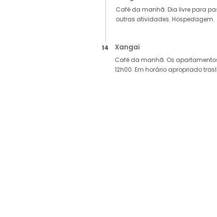
Café da manhã. Dia livre para p
outras atividades. Hospedagem.
Xangai
14
Café da manhã. Os apartamentos 
12h00. Em horário apropriado tras