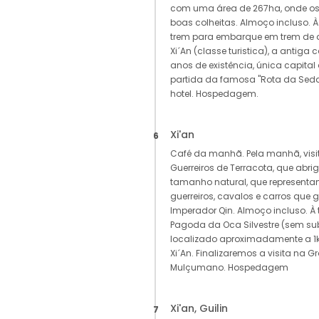
com uma área de 267ha, onde os
boas colheitas. Almoço incluso. À
trem para embarque em trem de a
Xi´An (classe turistica), a antiga
anos de existência, única capita
partida da famosa "Rota da Seda
hotel. Hospedagem.
Xi'an
6
Café da manhã. Pela manhã, vis
Guerreiros de Terracota, que abri
tamanho natural, que representa
guerreiros, cavalos e carros qu
Imperador Qin. Almoço incluso. À 
Pagoda da Oca Silvestre (sem sub
localizado aproximadamente a 1
Xi´An. Finalizaremos a visita na 
Mulçumano. Hospedagem
Xi'an, Guilin
7