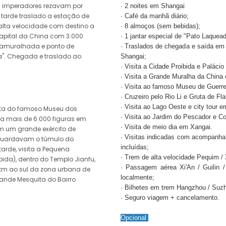
 imperadores rezavam por
· 2 noites em Shangai
 tarde traslado a estação de
· Café da manhã diário;
lta velocidade com destino a
· 8 almoços (sem bebidas);
 capital da China com 3.000
· 1 jantar especial de "Pato Laque
l amuralhada e ponto de
· Traslados de chegada e saída em
". Chegada e traslado ao
Shangai;
· Visita a Cidade Proibida e Paláci
· Visita a Grande Muralha da China
· Visita ao famoso Museu de Guerre
· Cruzeiro pelo Rio Li e Gruta de Fl
· Visita ao Lago Oeste e city tour 
ita do famoso Museu dos
· Visita ao Jardim do Pescador e C
ga mais de 6.000 figuras em
· Visita de meio dia em Xangai.
m um grande exército de
· Visitas indicadas com acompanha
e guardavam o túmulo do
incluídas;
tarde, visita a Pequena
· Trem de alta velocidade Pequim / 
ida), dentro do Templo Jianfu,
· Passagem aérea Xi'An / Guilin 
km ao sul da zona urbana de
localmente;
Grande Mesquita do Bairro
· Bilhetes em trem Hangzhou / Suzh
· Seguro viagem + cancelamento.
Opcional