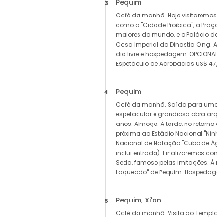
Pequim
3
Café da manhã. Hoje visitaremos:
como a "Cidade Proibida", a Pra
maiores do mundo, e o Palácio de 
Casa Imperial da Dinastia Qing. 
dia livre e hospedagem. OPCIONAL:
Espetáculo de Acrobacias US$ 47
Pequim
4
Café da manhã. Saída para uma 
espetacular e grandiosa obra arq
anos. Almoço. À tarde, no retorno
próxima ao Estádio Nacional "Nin
Nacional de Natação "Cubo de Águ
inclui entrada). Finalizaremos c
Seda, famoso pelas imitações. À no
Laqueado" de Pequim. Hospedag
Pequim, Xi'an
5
Café da manhã. Visita ao Templo