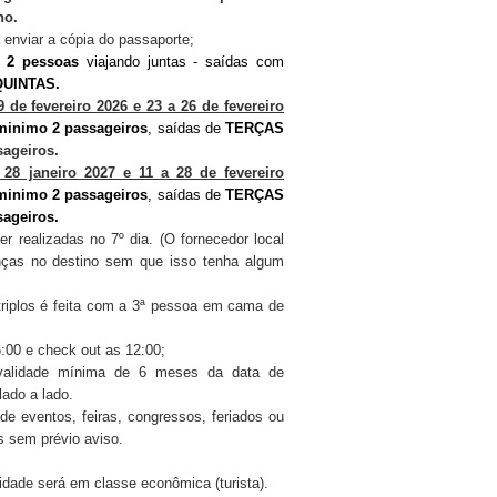
ho.
á enviar a cópia do passaporte;
 2 pessoas
viajando juntas - saídas com
UINTAS.
de fevereiro 2026 e 23 a 26 de fevereiro
minimo 2 passageiros
, saídas de
TERÇAS
ageiros.
28 janeiro 2027 e 11 a 28 de fevereiro
minimo 2 passageiros
, saídas de
TERÇAS
ageiros.
r realizadas no 7º dia. (O fornecedor local
anças no destino sem que isso tenha algum
riplos é feita com a 3ª pessoa em cama de
6:00 e check out as 12:00;
validade mínima de 6 meses da data de
ado a lado.
 de eventos, feiras, congressos, feriados ou
es sem prévio aviso.
cidade será em classe econômica (turista).