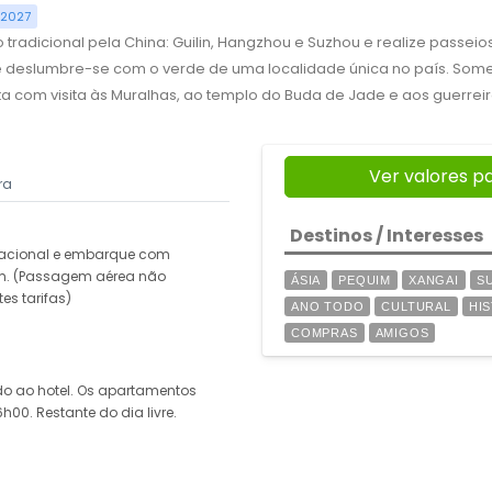
 2027
o tradicional pela China: Guilin, Hangzhou e Suzhou e realize passeios 
 e deslumbre-se com o verde de uma localidade única no país. Som
a com visita às Muralhas, ao templo do Buda de Jade e aos guerreiro
Ver valores p
ra
Destinos / Interesses
nacional e embarque com
im. (Passagem aérea não
ÁSIA
PEQUIM
XANGAI
S
es tarifas)
ANO TODO
CULTURAL
HI
COMPRAS
AMIGOS
o ao hotel. Os apartamentos
h00. Restante do dia livre.