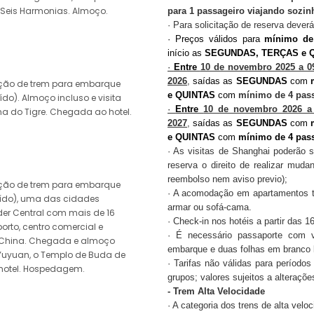
Seis Harmonias. Almoço.
para 1 passageiro viajando sozin
· Para solicitação de reserva dever
· Preços válidos para
mínimo de
início as
SEGUNDAS, TERÇAS e Q
·
Entre
10 de novembro 2025 a 09 
2026
,
saídas as
SEGUNDAS
com
ção de trem para embarque
e QUINTAS
com
mínimo de 4 pass
do). Almoço incluso e visita
·
Entre
10 de novembro 2026 a 
a do Tigre. Chegada ao hotel.
2027
,
saídas as
SEGUNDAS
com
e QUINTAS
com
mínimo de 4 pass
· As visitas de Shanghai poderão se
reserva o direito de realizar mud
reembolso nem aviso previo);
ção de trem para embarque
· A acomodação em apartamentos t
uído), uma das cidades
armar ou sofá-cama.
er Central com mais de 16
· Check-in nos hotéis a partir das 1
orto, centro comercial e
· É necessário passaporte com 
a China. Chegada e almoço
embarque e duas folhas em branco l
m Yuyuan, o Templo de Buda de
· Tarifas não válidas para períodos
hotel. Hospedagem.
grupos; valores sujeitos a alteraçõ
- Trem Alta Velocidade
· A categoria dos trens de alta velo