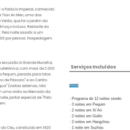
 o Palácio Imperial, conhecido
ça Tian An Men, uma das
Verão, que foi o jardim da
Almoço incluso. Restante do
 Pela noite assistir a um
,00 por pessoa. Hospedagem.
excursão à Grande Muralha,
Serviços Incluídos
uitetônica, com mais de 2.000
 a Pequim, parada para fotos
ho de Pássaro" e ao Centro
Inclui
a" (visitas externas, não
om uma visita ao Mercado da
ite, jantar especial de "Pato
· Programa de 12 noites sendo:
em.
· 3 noites em Pequim
· 2 noites em Xi´An
· 2 noites em Guilin
· 2 noites em Hangzhou
 do Céu, construído em 1420
· 1 noite em Suzhou