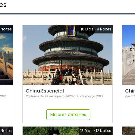
es
1 Noites
10 Dias
•
9 Noites
China Essencial
2026
Partidas de 23 de agosto 2026 a 21 de março 2027
Partid
Maiores detalhes
 Noites
13 Dias
•
12 Noites