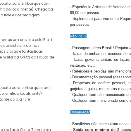
roporto para embarque com
· Espetáculo Artístico de Acrobaci
 emitido localmente). Chegada
69,00 por pessoa.
dia livre e Hospedagem
· Suplemento para voo entre Pequin
por pessoa
Não inclui
remos um cruzeiro pelo Rio Li
e consiste em colinas
· Passagem aérea Brasil / Pequim //
uas claras e fantásticas
· Taxas de embarque, excesso de 
, visita da Gruta da Flauta de
· Taxas governamentais ou locais 
visitação, etc.;
· Refeições e bebidas não mencion
· Documentação pessoal (passaporte,
· Despesas de caráter pessoal, ta
roporto para embarque com
gorjetas a guias, motoristas e garço
do, emitido localmente).
· Qualquer ítem não mencionado co
ante do dia livre.
· Qualquer ítem mencionado como s
Observação
· Brasileiros não necessitam de vist
ta ao Lago Oeste, Templo da
· Saída com mínimo de 2 passa