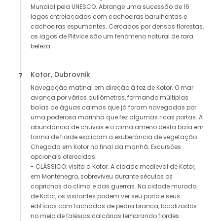
Mundial pela UNESCO. Abrange uma sucessão de 16
lagos entrelaçadas com cachoeiras barulhentas e
cachoeiras espumantes. Cercados por densas florestas,
os lagos de Plitvice são um fenômeno natural de rara
beleza.
Kotor, Dubrovnik
7
Navegação matinal em direção à foz de Kotor. O mar
avança por vários quilómetros, formando múltiplas
baías de águas calmas que já foram navegadas por
uma poderosa marinha que fez algumas ricas portas. A
abundância de chuvas e o clima ameno desta baía em
forma de fiorde explicam a exuberância de vegetação.
Chegada em Kotor no final da manhã. Excursões
opcionais oferecidas:
- CLÁSSICO: visita a Kotor. A cidade medieval de Kotor,
em Montenegro, sobreviveu durante séculos os
caprichos do clima e das guerras. Na cidade murada
de Kotor, os visitantes podem ver seu porto e seus
edifícios com fachadas de pedra branca, localizados
no meio de falésias calcárias lembrando fiordes.