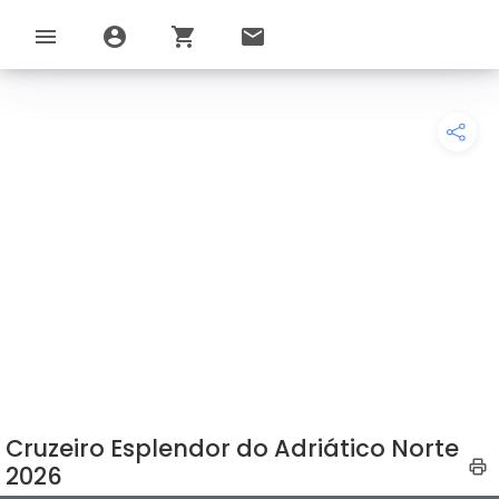
menu
account_circle
shopping_cart
email
Cruzeiro Esplendor do Adriático Norte
2026