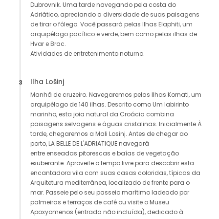
Dubrovnik. Uma tarde navegando pela costa do
Adriático, apreciando a diversidade de suas paisagens
de tirar o fôlego. Você passará pelas Ilhas Elaphiti, um
arquipélago pacífico e verde, bem como pelas ilhas de
Hvar e Brac.
Atividades de entretenimento noturno.
Ilha Lošinj
3
Manhã de cruzeiro. Navegaremos pelas Ilhas Kornati, um
arquipélago de 140 ilhas. Descrito como Um labirinto
marinho, esta joia natural da Croácia combina
paisagens selvagens e águas cristalinas. Inicialmente À
tarde, chegaremos a Mali Losinj. Antes de chegar ao
porto, LA BELLE DE L'ADRIATIQUE navegará
entre enseadas pitorescas e baías de vegetação
exuberante. Aproveite o tempo livre para descobrir esta
encantadora vila com suas casas coloridas, típicas da
Arquitetura mediterrânea, localizado de frente para o
mar. Passeie pelo seu passeio marítimo ladeado por
palmeiras e terraços de café ou visite o Museu
Apoxyomenos (entrada não incluída), dedicado à