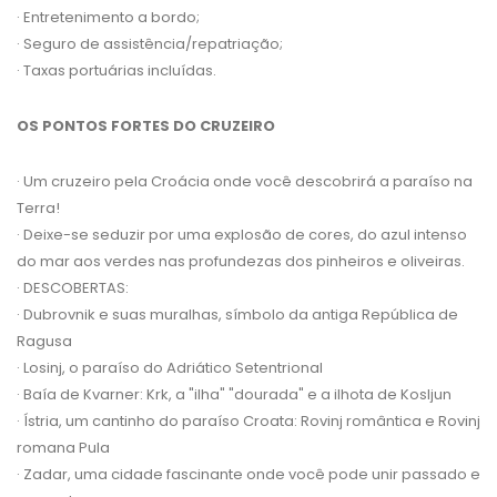
· Entretenimento a bordo;
· Seguro de assistência/repatriação;
· Taxas portuárias incluídas.
OS PONTOS FORTES DO CRUZEIRO
· Um cruzeiro pela Croácia onde você descobrirá a paraíso na
Terra!
· Deixe-se seduzir por uma explosão de cores, do azul intenso
do mar aos verdes nas profundezas dos pinheiros e oliveiras.
· DESCOBERTAS:
· Dubrovnik e suas muralhas, símbolo da antiga República de
Ragusa
· Losinj, o paraíso do Adriático Setentrional
· Baía de Kvarner: Krk, a "ilha" "dourada" e a ilhota de Kosljun
· Ístria, um cantinho do paraíso Croata: Rovinj romântica e Rovinj
romana Pula
· Zadar, uma cidade fascinante onde você pode unir passado e