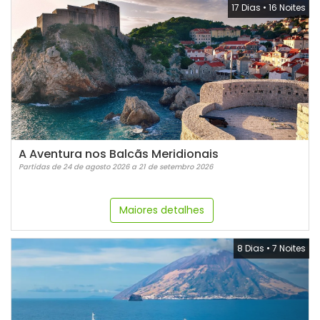
17 Dias
•
16 Noites
A Aventura nos Balcãs Meridionais
Partidas de 24 de agosto 2026 a 21 de setembro 2026
Maiores detalhes
8 Dias
•
7 Noites