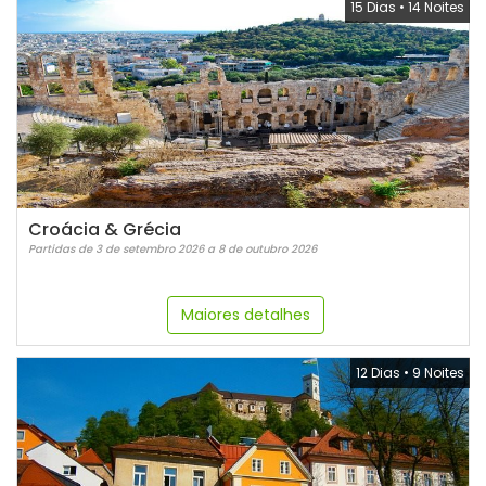
15 Dias
•
14 Noites
Croácia & Grécia
Partidas de 3 de setembro 2026 a 8 de outubro 2026
Maiores detalhes
12 Dias
•
9 Noites