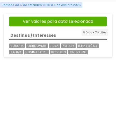
Partidas de 17 de setembro 2026 a 8 de outubro 2026
Ver valores para data selecionada
8 Dias • 7 Noites
Destinos / Interesses
EUROPA
DUBROVNIK
PULA
KOTOR
ILHA LOŠINJ
ZADAR
ROVINJ PORT
KOSLJUN
CRUZEIRO