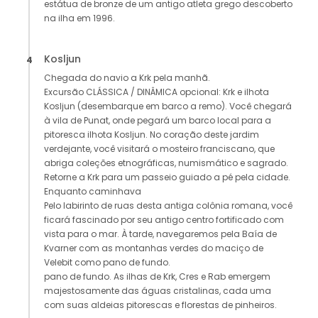
estátua de bronze de um antigo atleta grego descoberto
na ilha em 1996.
Kosljun
4
Chegada do navio a Krk pela manhã.
Excursão CLÁSSICA / DINÂMICA opcional: Krk e ilhota
Kosljun (desembarque em barco a remo). Você chegará
à vila de Punat, onde pegará um barco local para a
pitoresca ilhota Kosljun. No coração deste jardim
verdejante, você visitará o mosteiro franciscano, que
abriga coleções etnográficas, numismático e sagrado.
Retorne a Krk para um passeio guiado a pé pela cidade.
Enquanto caminhava
Pelo labirinto de ruas desta antiga colônia romana, você
ficará fascinado por seu antigo centro fortificado com
vista para o mar. À tarde, navegaremos pela Baía de
Kvarner com as montanhas verdes do maciço de
Velebit como pano de fundo.
pano de fundo. As ilhas de Krk, Cres e Rab emergem
majestosamente das águas cristalinas, cada uma
com suas aldeias pitorescas e florestas de pinheiros.