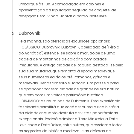
Embarque às 18h. Acomodação em cabines e
apresentação da tripulação seguida de coquetel de
recepção Bem-vindo. Jantar a bordo. Noite livre.
Dubrovnik
2
Pela manhã, são oferecidas excursões opcionais:
- CLÁSSICO: Dubrovnik. Dubrovnik, apelidada de "Pérola
do Adriático", estende-se sobre o mar, ao pé de uma
cadeia de montanhas de calcário com bordas
irregulares. A antiga cidade de Ragusa destaca-se pela
sua sua muralha, que remonta à época medieval, e
seus numerosos edifícios pré-romanos, góticos e
medievais. Renascimento e Barroco. Um passeio para
se apaixonar por esta cidade de grande beleza natural
que tem com um valioso patrimônio histórico.
- DINÂMICO: as muralhas de Dubrovnik. Esta experiência
fascinante permitirá que você descubra a rica história
da cidade enquanto desfruta de vistas panorâmicas
excepcionais. Poderá admirar a Torre Min#eta, a Forte
Lovrijenac e Forte Bokar, entre outros, que revelarão todos
os segredos da história medieval e as defesas de