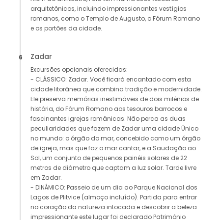
arquitetônicos, incluindo impressionantes vestígios
romanos, como o Templo de Augusto, o Fórum Romano
e os portões da cidade.
Zadar
6
Excursões opcionais oferecidas:
- CLÁSSICO: Zadar. Você ficará encantado com esta
cidade litorânea que combina tradição e modernidade.
Ele preserva memórias inestimáveis ​​de dois milênios de
história, do Fórum Romano aos tesouros barrocos e
fascinantes igrejas românicas. Não perca as duas
peculiaridades que fazem de Zadar uma cidade Único
no mundo: o órgão do mar, concebido como um órgão
de igreja, mas que faz o mar cantar, e a Saudação ao
Sol, um conjunto de pequenos painéis solares de 22
metros de diâmetro que captam a luz solar. Tarde livre
em Zadar.
- DINÂMICO: Passeio de um dia ao Parque Nacional dos
Lagos de Plitvice (almoço incluído). Partida para entrar
no coração da natureza intocada e descobrir a beleza
impressionante este lugar foi declarado Patrimônio