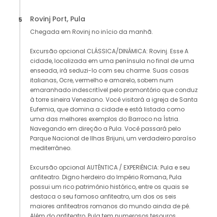
Rovinj Port, Pula
5
Chegada em Rovinj no início da manhã.
Excursão opcional CLÁSSICA/DINÂMICA: Rovinj. Esse A
cidade, localizada em uma península no final de uma
enseada, irá seduzi-lo com seu charme. Suas casas
italianas, Ocre, vermelho e amarelo, sobem num
emaranhado indescritível pelo promontório que conduz
à torre sineira Veneziano. Você visitará a igreja de Santa
Eufemia, que domina a cidade e está listada como
uma das melhores exemplos do Barroco na Ístria.
Navegando em direção a Pula. Você passará pelo
Parque Nacional de Ilhas Brijuni, um verdadeiro paraíso
mediterrâneo.
Excursão opcional AUTÊNTICA / EXPERIÊNCIA: Pula e seu
anfiteatro. Digno herdeiro do Império Romana, Pula
possui um rico património histórico, entre os quais se
destaca o seu famoso anfiteatro, um dos os seis
maiores anfiteatros romanos do mundo ainda de pé.
Além do anfiteatro, Pula tem numerosos tesouros