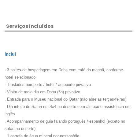
Serviços Incluídos
Inclui
· 3 noites de hospedagem em Doha com café da manhã, conforme
hotel selecionado
· Traslados aeroporto / hotel / aeroporto privativo
· Visita de meio dia em Doha (5h) privativo
. Entrada para o Museu nacional do Qatar
(não abre as terças-feiras)
. Dia inteiro de Safari em 4x4 no deserto com almoço e assistência em
inglês
. Acompanhamento de guia falando português / espanhol (exceto no
safári no deserto)
. 1 garrafa de água mineral por pessoa/dia.