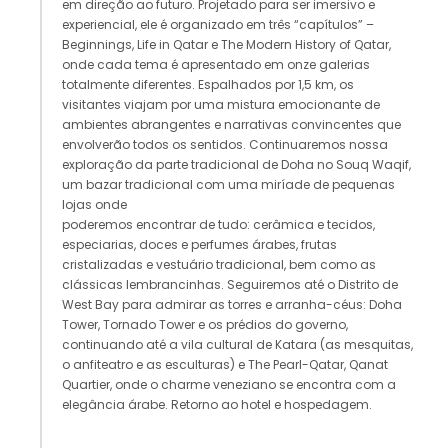
em direção ao futuro. Projetado para ser imersivo e
experiencial, ele é organizado em três “capítulos” –
Beginnings, Life in Qatar e The Modern History of Qatar,
onde cada tema é apresentado em onze galerias
totalmente diferentes. Espalhados por 1,5 km, os
visitantes viajam por uma mistura emocionante de
ambientes abrangentes e narrativas convincentes que
envolverão todos os sentidos. Continuaremos nossa
exploração da parte tradicional de Doha no Souq Waqif,
um bazar tradicional com uma miríade de pequenas
lojas onde
poderemos encontrar de tudo: cerâmica e tecidos,
especiarias, doces e perfumes árabes, frutas
cristalizadas e vestuário tradicional, bem como as
clássicas lembrancinhas. Seguiremos até o Distrito de
West Bay para admirar as torres e arranha-céus: Doha
Tower, Tornado Tower e os prédios do governo,
continuando até a vila cultural de Katara (as mesquitas,
o anfiteatro e as esculturas) e The Pearl-Qatar, Qanat
Quartier, onde o charme veneziano se encontra com a
elegância árabe. Retorno ao hotel e hospedagem.