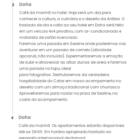
Doha
3
Café da manhã no hotel. Hoje será um dia para
conhecer a cultura, a culinária e o deserto da Arábia. O
traslado de ida e volta ao seu hotel em Doha será feito
em um veículo 4x4 privativo, com ar-condicionado e
motorista de safári licenciado.
Faremos uma parada em Sealine onde poderemos nos
aventurar em um passeio de camelo (atividade
opcional, não incluída). Experimentaremos a emoção
de subir e atravessar as altas dunas de areia e faremos
uma parada no topo, ideal
para fotografias. Desfrutaremos da verdadeira
hospitalidade do Catar em nosso acampamento no
deserto com um almoço tradicional com churrasco.
Aproveitaremos para nadar na praia de Sealine, na
costa do acampamento
Doha
4
Café da manhã. Os apartamentos estarão disponíveis
até as 12h00. Em horário apropriado traslado ao
aeroporto internacional de Hamad.