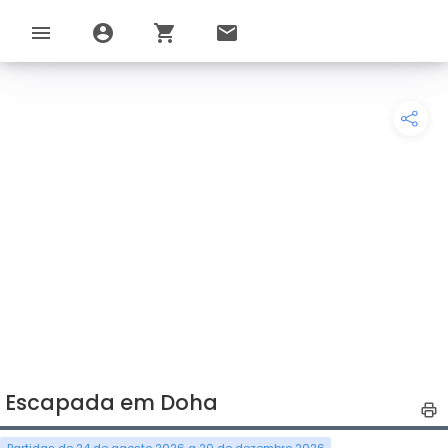
menu
account_circle
shopping_cart
email
Escapada em Doha