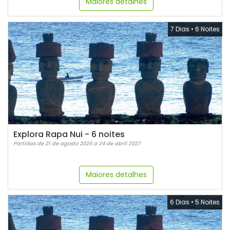
Maiores detalhes
7 Dias
•
6 Noites
Explora Rapa Nui - 6 noites
Partidas de 21 de agosto 2026 a 24 de abril 2027
Maiores detalhes
6 Dias
•
5 Noites