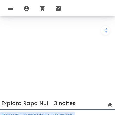
menu
account_circle
shopping_cart
email
Explora Rapa Nui - 3 noites