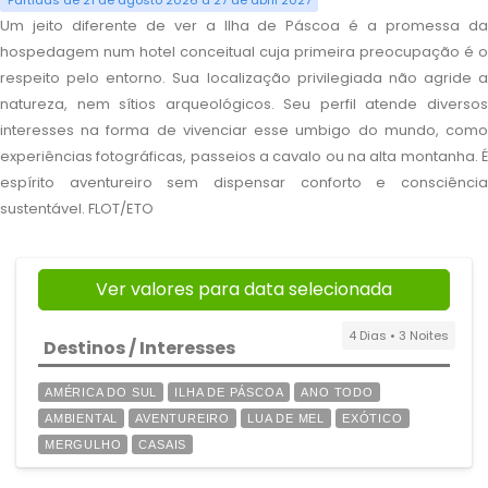
Partidas de 21 de agosto 2026 a 27 de abril 2027
Um jeito diferente de ver a Ilha de Páscoa é a promessa da
hospedagem num hotel conceitual cuja primeira preocupação é o
respeito pelo entorno. Sua localização privilegiada não agride a
natureza, nem sítios arqueológicos. Seu perfil atende diversos
interesses na forma de vivenciar esse umbigo do mundo, como
experiências fotográficas, passeios a cavalo ou na alta montanha. É
espírito aventureiro sem dispensar conforto e consciência
sustentável. FLOT/ETO
Ver valores para data selecionada
4 Dias • 3 Noites
Destinos / Interesses
AMÉRICA DO SUL
ILHA DE PÁSCOA
ANO TODO
AMBIENTAL
AVENTUREIRO
LUA DE MEL
EXÓTICO
MERGULHO
CASAIS