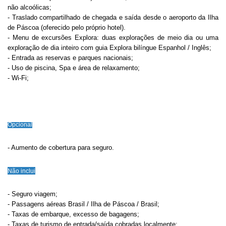
não alcoólicas;
- Traslado compartilhado de chegada e saída desde o aeroporto da Ilha
de Páscoa (oferecido pelo próprio hotel).
- Menu de excursões Explora: duas explorações de meio dia ou uma
exploração de dia inteiro com guia Explora bilíngue Espanhol / Inglês;
- Entrada as reservas e parques nacionais;
- Uso de piscina, Spa e área de relaxamento;
- Wi-Fi;
Opcional
- Aumento de cobertura para seguro.
Não inclui
- Seguro viagem;
- Passagens aéreas Brasil / Ilha de Páscoa / Brasil;
- Taxas de embarque, excesso de bagagens;
- Taxas de turismo de entrada/saída cobradas localmente;