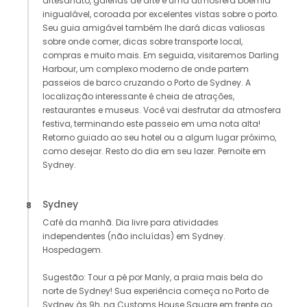
artesanato, galerias de arte e uma atmosfera boêmia
inigualável, coroada por excelentes vistas sobre o porto.
Seu guia amigável também lhe dará dicas valiosas
sobre onde comer, dicas sobre transporte local,
compras e muito mais. Em seguida, visitaremos Darling
Harbour, um complexo moderno de onde partem
passeios de barco cruzando o Porto de Sydney. A
localização interessante é cheia de atrações,
restaurantes e museus. Você vai desfrutar da atmosfera
festiva, terminando este passeio em uma nota alta!
Retorno guiado ao seu hotel ou a algum lugar próximo,
como desejar. Resto do dia em seu lazer. Pernoite em
Sydney.
Sydney
8
Café da manhã. Dia livre para atividades
independentes (não incluídas) em Sydney.
Hospedagem.
Sugestão: Tour a pé por Manly, a praia mais bela do
norte de Sydney! Sua experiência começa no Porto de
Sydney às 9h, na Customs House Square em frente ao