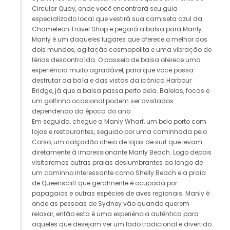
Circular Quay, onde você encontrará seu guia
especializado local que vestirá sua camiseta azul da
Chameleon Travel Shop e pegará a balsa para Manly.
Manly é um daqueles lugares que oferece o melhor dos
dois mundos, agitação cosmopolita e uma vibração de
férias descontraída. O passeio de balsa oferece uma
experiência muito agradável, para que você possa
desfrutar da baía e das vistas da icônica Harbour
Bridge, já que a balsa passa perto dela. Baleias, focas e
um golfinho ocasional podem ser avistados
dependendo da época do ano.
Em seguida, chegue a Manly Wharf, um belo porto com
lojas e restaurantes, seguido por uma caminhada pelo
Corso, um calçadão cheio de lojas de surf que levam
diretamente à impressionante Manly Beach. Logo depois
visitaremos outras praias deslumbrantes ao longo de
um caminho interessante como Shelly Beach e a praia
de Queenscliff que geralmente é ocupada por
papagaios e outras espécies de aves regionais. Manly é
onde as pessoas de Sydney vão quando querem
relaxar, então esta é uma experiência autêntica para
aqueles que desejam ver um lado tradicional e divertido