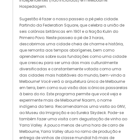
independentes (não incluídas) em Melbourne.
Hospedagem.
Sugestão é fazer o nosso passeio a pé pela cidade.
Partindo da Federation Square, que celebra a união de
seis colônias britânicas em 1901 e a Nação Kulin do
Primeiro Povo. Neste passeio a pé de 3 horas,
descobrimos uma cidade cheia de charme e história,
que remonta aos tempos aborígenes, bem como
aprendemos sobre suas fundações como uma cidade
que cresceu para ser uma das mais culturalmente
diversificadas e constantemente votada como uma
das cidades mais habitáveis do mundo, bem-vindo a
Melbourne! Você verá a arquitetura única de Melbourne
em terra, bem como sua visão das icônicas passarelas
à beira do rio. Este programa permite que você veja e
experimente mais de Melbourne! Naarm, o nome
indígena da terra. Recomendamos uma visita ao GNV,
ao Museu da Imigração e ao Eureka Skydeck. Pode-se
também fazer uma visita com degustação de vinho ao
Yarra Valley. A pouco menos de uma hora de carro de
Melbourne, Yarra Valley atua no ramo de produção e
entrega de vinhos de classe mundial há mais de