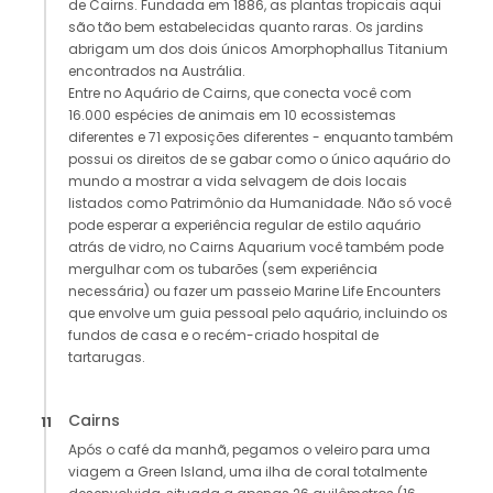
de Cairns. Fundada em 1886, as plantas tropicais aqui
são tão bem estabelecidas quanto raras. Os jardins
abrigam um dos dois únicos Amorphophallus Titanium
encontrados na Austrália.
Entre no Aquário de Cairns, que conecta você com
16.000 espécies de animais em 10 ecossistemas
diferentes e 71 exposições diferentes - enquanto também
possui os direitos de se gabar como o único aquário do
mundo a mostrar a vida selvagem de dois locais
listados como Patrimônio da Humanidade. Não só você
pode esperar a experiência regular de estilo aquário
atrás de vidro, no Cairns Aquarium você também pode
mergulhar com os tubarões (sem experiência
necessária) ou fazer um passeio Marine Life Encounters
que envolve um guia pessoal pelo aquário, incluindo os
fundos de casa e o recém-criado hospital de
tartarugas.
Cairns
11
Após o café da manhã, pegamos o veleiro para uma
viagem a Green Island, uma ilha de coral totalmente