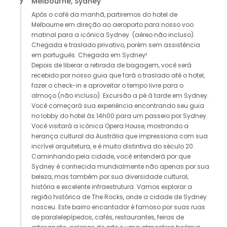
Melbourne, Sydney
7
Após o café da manhã, partiremos do hotel de
Melbourne em direção ao aeroporto para nosso voo
matinal para a icônica Sydney. (aéreo não incluso).
Chegada e traslado privativo, porém sem assistência
em português. Chegada em Sydney!
Depois de liberar a retirada de bagagem, você será
recebido por nosso guia que fará o traslado até o hotel,
fazer o check-in e aproveitar o tempo livre para o
almoço (não incluso). Excursão a pé à tarde em Sydney.
Você começará sua experiência encontrando seu guia
no lobby do hotel às 14h00 para um passeio por Sydney.
Você visitará a icônica Opera House, mostrando a
herança cultural da Austrália que impressiona com sua
incrível arquitetura, e é muito distintiva do século 20.
Caminhando pela cidade, você entenderá por que
Sydney é conhecida mundialmente não apenas por sua
beleza, mas também por sua diversidade cultural,
história e excelente infraestrutura. Vamos explorar a
região histórica de The Rocks, onde a cidade de Sydney
nasceu. Este bairro encantador é famoso por suas ruas
de paralelepípedos, cafés, restaurantes, feiras de