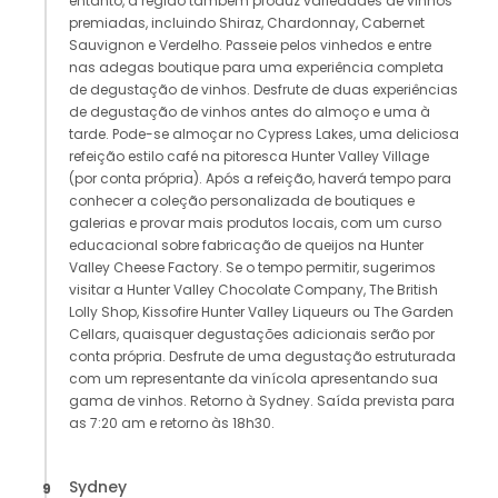
entanto, a região também produz variedades de vinhos
premiadas, incluindo Shiraz, Chardonnay, Cabernet
Sauvignon e Verdelho. Passeie pelos vinhedos e entre
nas adegas boutique para uma experiência completa
de degustação de vinhos. Desfrute de duas experiências
de degustação de vinhos antes do almoço e uma à
tarde. Pode-se almoçar no Cypress Lakes, uma deliciosa
refeição estilo café na pitoresca Hunter Valley Village
(por conta própria). Após a refeição, haverá tempo para
conhecer a coleção personalizada de boutiques e
galerias e provar mais produtos locais, com um curso
educacional sobre fabricação de queijos na Hunter
Valley Cheese Factory. Se o tempo permitir, sugerimos
visitar a Hunter Valley Chocolate Company, The British
Lolly Shop, Kissofire Hunter Valley Liqueurs ou The Garden
Cellars, quaisquer degustações adicionais serão por
conta própria. Desfrute de uma degustação estruturada
com um representante da vinícola apresentando sua
gama de vinhos. Retorno à Sydney. Saída prevista para
as 7:20 am e retorno às 18h30.
Sydney
9