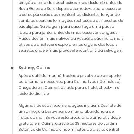
direção a uma das cachoeiras mais deslumbrantes de
Nova Gales do Sul e depois acomode-se para observar
o sol se pôr atrás das montanhas distantes, lançando
sombras sobre as formações rochosas e as florestas de
eucaliptos. Na viagem para casa, faça uma pausa
rápida para jantar antes de irmos observar cangurus!
Muitos dos animais nativos da Austrália são muito mais
ativos ao anoitecer e exploraremos alguns dos locais
secretos onde é mais provável encontrar vida selvagem.
Sydney, Cairns
10
Após o café da manhã, traslado privativo ao aeroporto
para tomar o nosso voo para Cairns. (voo não incluso).
Chegada em Cairns, traslado para o hotel, check- in e
resto do dia livre.
Algumas de suas recomendações incluem: Desfrute de
um almoço à beira-mar com uma abundância de
frutos do mar. Se você está procurando uma atividade
gratuita em Cairns, aprecie os 38 hectares do Jardim
Botânico de Cairns, a cinco minutos do distrito central