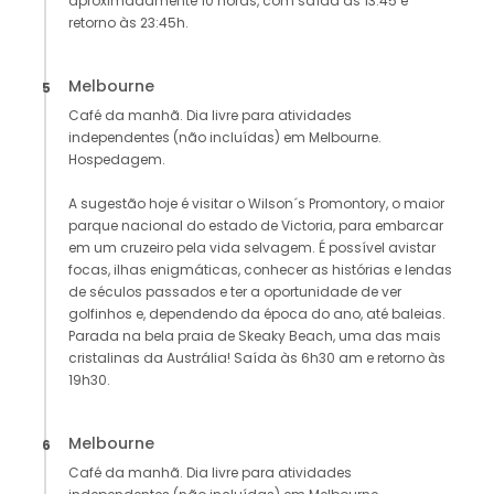
aproximadamente 10 horas, com saída às 13:45 e
retorno às 23:45h.
Melbourne
5
Café da manhã. Dia livre para atividades
independentes (não incluídas) em Melbourne.
Hospedagem.
A sugestão hoje é visitar o Wilson´s Promontory, o maior
parque nacional do estado de Victoria, para embarcar
em um cruzeiro pela vida selvagem. É possível avistar
focas, ilhas enigmáticas, conhecer as histórias e lendas
de séculos passados e ter a oportunidade de ver
golfinhos e, dependendo da época do ano, até baleias.
Parada na bela praia de Skeaky Beach, uma das mais
cristalinas da Austrália! Saída às 6h30 am e retorno às
19h30.
Melbourne
6
Café da manhã. Dia livre para atividades