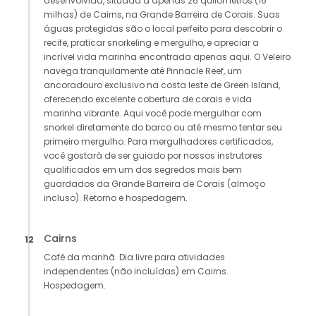
desenvolvida, situada a apenas 26 quilômetros (16
milhas) de Cairns, na Grande Barreira de Corais. Suas
águas protegidas são o local perfeito para descobrir o
recife, praticar snorkeling e mergulho, e apreciar a
incrível vida marinha encontrada apenas aqui. O Veleiro
navega tranquilamente até Pinnacle Reef, um
ancoradouro exclusivo na costa leste de Green Island,
oferecendo excelente cobertura de corais e vida
marinha vibrante. Aqui você pode mergulhar com
snorkel diretamente do barco ou até mesmo tentar seu
primeiro mergulho. Para mergulhadores certificados,
você gostará de ser guiado por nossos instrutores
qualificados em um dos segredos mais bem
guardados da Grande Barreira de Corais (almoço
incluso). Retorno e hospedagem.
Cairns
12
Café da manhã. Dia livre para atividades
independentes (não incluídas) em Cairns.
Hospedagem.