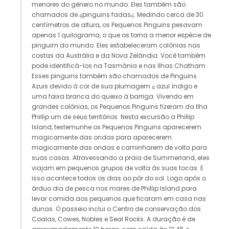
menores do gênero no mundo. Eles também são
chamados de ¿pinguins fadas¿. Medindo cerca de 30
centímetros de altura, os Pequenos Pinguins pesavam
apenas 1 quilograma, o que os torna a menor espécie de
pinguim do mundo. Eles estabeleceram colônias nas
costas da Austrália e da Nova Zelândia. Você também
pode identificá-los na Tasmânia e nas Ilhas Chatham.
Esses pinguins também são chamados de Pinguins
Azuis devido à cor de sua plumagem ¿ azul índigo e
uma faixa branca do queixo à barriga. Vivendo em
grandes colônias, os Pequenos Pinguins fizeram da Ilha
Phillip um de seus territórios. Nesta excursão a Phillip
Island, testemunhe os Pequenos Pinguins aparecerem
magicamente das ondas para aparecerem
magicamente das ondas e caminharem de volta para
suas casas. Atravessando a praia de Summerland, eles
viajam em pequenos grupos de volta às suas tocas. E
isso acontece todos os dias ao pôr do sol. Logo após o
árduo dia de pesca nos mares de Phillip Island para
levar comida aos pequenos que ficaram em casa nas
dunas. O passeio inclui o Centro de conservação dos
Coalas, Cowes, Nobles e Seal Rocks. A duração é de