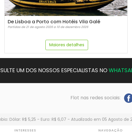
De Lisboa a Porto com Hotéis Vila Galé
Partidas de 21 de agosto 2026 a 10 de dezembro 2026
Maiores detalhes
SULTE UM DOS NOSSOS ESPECIALISTAS NO
WHATSA
Flot nas redes sociais:
io: Dólar: R$ 5,25 - Euro: R$ 6,07 - Atualizado em 05 Agosto de 
INTERESSES
NAVEGAÇÃO