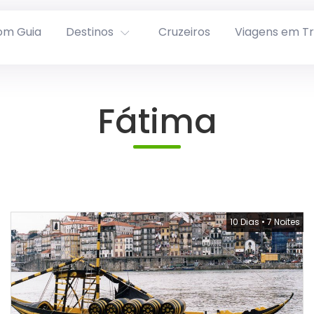
om Guia
Destinos
Cruzeiros
Viagens em T
Fátima
10 Dias
•
7 Noites