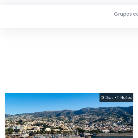
Grupos c
13 Dias
•
11 Noites