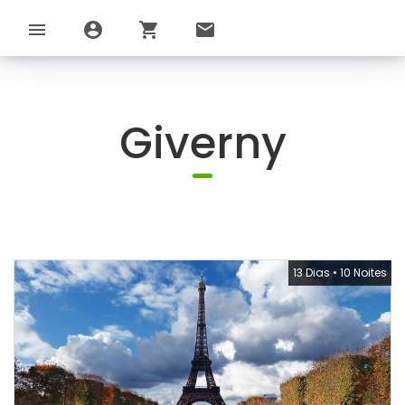
menu
account_circle
shopping_cart
email
Giverny
13 Dias
•
10 Noites