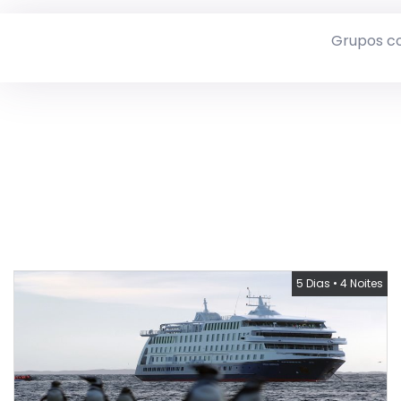
Grupos c
5 Dias
•
4 Noites