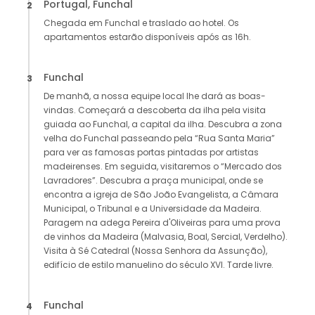
Portugal, Funchal
2
Chegada em Funchal e traslado ao hotel. Os
apartamentos estarão disponíveis após as 16h.
Funchal
3
De manhã, a nossa equipe local lhe dará as boas-
vindas. Começará a descoberta da ilha pela visita
guiada ao Funchal, a capital da ilha. Descubra a zona
velha do Funchal passeando pela “Rua Santa Maria”
para ver as famosas portas pintadas por artistas
madeirenses. Em seguida, visitaremos o “Mercado dos
Lavradores”. Descubra a praça municipal, onde se
encontra a igreja de São João Evangelista, a Câmara
Municipal, o Tribunal e a Universidade da Madeira.
Paragem na adega Pereira d'Oliveiras para uma prova
de vinhos da Madeira (Malvasia, Boal, Sercial, Verdelho).
Visita à Sé Catedral (Nossa Senhora da Assunção),
edifício de estilo manuelino do século XVI. Tarde livre.
Funchal
4