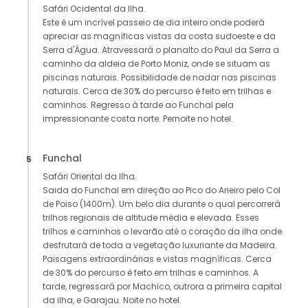
Safári Ocidental da Ilha.
Este é um incrível passeio de dia inteiro onde poderá
apreciar as magníficas vistas da costa sudoeste e da
Serra d'Água. Atravessará o planalto do Paul da Serra a
caminho da aldeia de Porto Moniz, onde se situam as
piscinas naturais. Possibilidade de nadar nas piscinas
naturais. Cerca de 30% do percurso é feito em trilhas e
caminhos. Regresso à tarde ao Funchal pela
impressionante costa norte. Pernoite no hotel.
Funchal
5
Safári Oriental da Ilha.
Saida do Funchal em direção ao Pico do Arieiro pelo Col
de Poiso (1400m). Um belo dia durante o qual percorrerá
trilhos regionais de altitude média e elevada. Esses
trilhos e caminhos o levarão até o coração da ilha onde
desfrutará de toda a vegetação luxuriante da Madeira.
Paisagens extraordinárias e vistas magníficas. Cerca
de 30% do percurso é feito em trilhas e caminhos. A
tarde, regressará por Machico, outrora a primeira capital
da ilha, e Garajau. Noite no hotel.