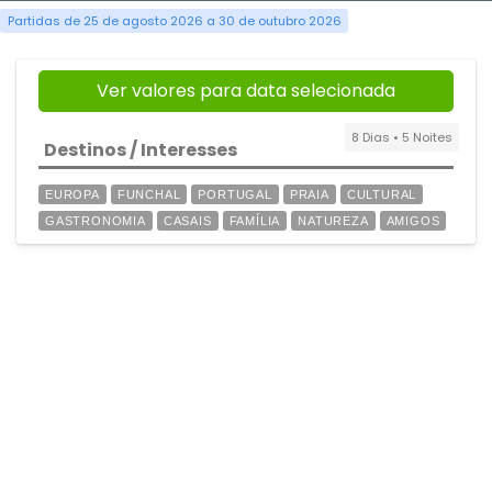
Partidas de 25 de agosto 2026 a 30 de outubro 2026
Ver valores para data selecionada
8 Dias • 5 Noites
Destinos / Interesses
EUROPA
FUNCHAL
PORTUGAL
PRAIA
CULTURAL
GASTRONOMIA
CASAIS
FAMÍLIA
NATUREZA
AMIGOS