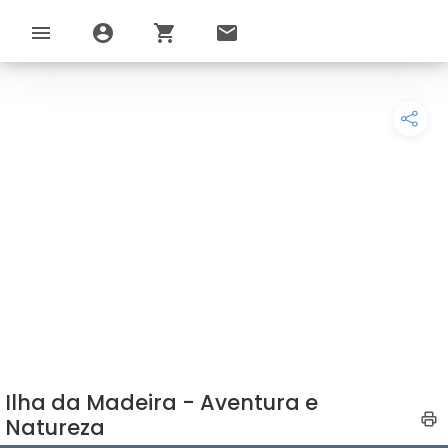
menu
account_circle
shopping_cart
email
Ilha da Madeira - Aventura e
Natureza