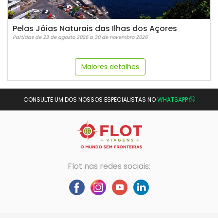
Pelas Jóias Naturais das Ilhas dos Açores
Partidas de 23 de agosto 2026 a 30 de novembro 2026
Maiores detalhes
CONSULTE UM DOS NOSSOS ESPECIALISTAS NO
WHATSAPP
Flot nas redes sociais: