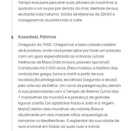
Tempo livre para percorrer suas pitorescas ruazinhas e,
quando o sol se por por de trás do mar, desfrute de sua
excitante vida noturna. Saída de Mykonos às 23h00 e
navegaremos durante toda a noite.
Kusadasi, Pátmos
5
Chegada às 7h00. Chegamos a bela cidade costeira
de Kusadasi, onde você pode optar por fazer um passeio
com um guia especializado as icônicas ruínas
helênicas de Éfeso (não incluso, passeio opcional).
Construída há 3.000 anos, Éfeso moldou a história das
civilizações grega, turca e cristã a partir de sua
localização privilegiada, escolhida (segundo a lenda)
pelo oráculo de Delfos. Um local de peregrinação, devido
à sua proximidade com o Templo de Ártemis (uma das
7 maravilhas do mundo) e a presença de grandes
figuras cristãs (os apóstolos Paulo e João e a Virgem
Maria) dentro das muralhas da cidade, Éfeso é
atualmente um dos maiores sítios arqueológicos
romanos no Mediterrâneo. O esplendor da sua idade de
ouro é visível em todas as suas ruas e ruínas