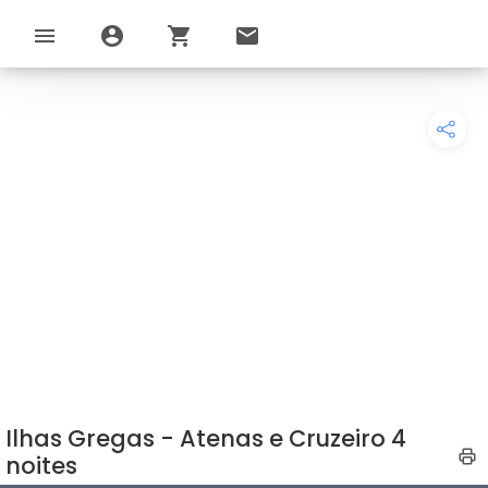
menu
account_circle
shopping_cart
email
Ilhas Gregas - Atenas e Cruzeiro 4
noites