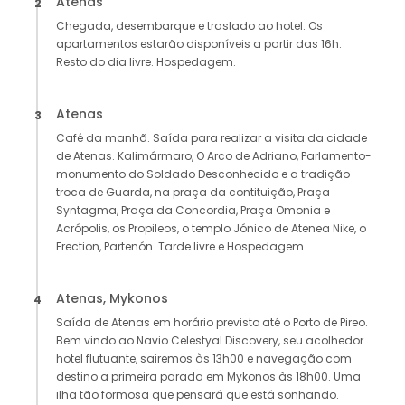
Atenas
2
Chegada, desembarque e traslado ao hotel. Os
apartamentos estarão disponíveis a partir das 16h.
Resto do dia livre. Hospedagem.
Atenas
3
Café da manhã. Saída para realizar a visita da cidade
de Atenas. Kalimármaro, O Arco de Adriano, Parlamento-
monumento do Soldado Desconhecido e a tradição
troca de Guarda, na praça da contituição, Praça
Syntagma, Praça da Concordia, Praça Omonia e
Acrópolis, os Propileos, o templo Jónico de Atenea Nike, o
Erection, Partenón. Tarde livre e Hospedagem.
Atenas, Mykonos
4
Saída de Atenas em horário previsto até o Porto de Pireo.
Bem vindo ao Navio Celestyal Discovery, seu acolhedor
hotel flutuante, sairemos às 13h00 e navegação com
destino a primeira parada em Mykonos às 18h00. Uma
ilha tão formosa que pensará que está sonhando.