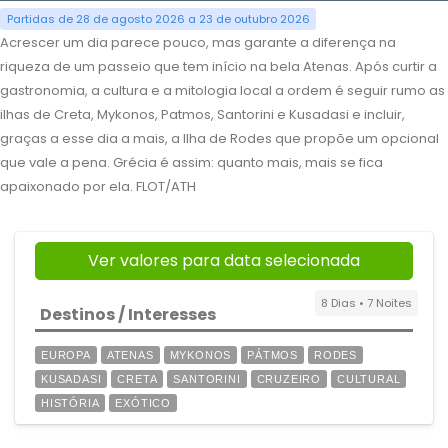
Partidas de 28 de agosto 2026 a 23 de outubro 2026
Acrescer um dia parece pouco, mas garante a diferença na
riqueza de um passeio que tem início na bela Atenas. Após curtir a
gastronomia, a cultura e a mitologia local a ordem é seguir rumo as
ilhas de Creta, Mykonos, Patmos, Santorini e Kusadasi e incluir,
graças a esse dia a mais, a Ilha de Rodes que propõe um opcional
que vale a pena. Grécia é assim: quanto mais, mais se fica
apaixonado por ela. FLOT/ATH
Ver valores para data selecionada
8 Dias • 7 Noites
Destinos / Interesses
EUROPA
ATENAS
MYKONOS
PÁTMOS
RODES
KUSADASI
CRETA
SANTORINI
CRUZEIRO
CULTURAL
HISTÓRIA
EXÓTICO