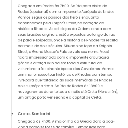
Chegada em Rodes às 7h00. Saída para visita de
Rodes (opcional) com a imponente Acrópole de Lindos.
Vamos seguir os passos dos heróis enquanto
caminhamos pela Knight's Street, no coração da
histórica Rhodes. As sete lojas da Ordem, ainda com
seus brasões originais, estão expostas ao longo da rua
de paralelepípedos, onde a história de Rhodes foi escrita
por mais de dois séculos. Situado no topo da Knights
Street, o Grand Master’s Palace vale seu nome. Você
ficará impressionado com a imponente arquitetura
gótica e a força exibida em toda a estrutura, ao
vislumbrar a fascinante época dos Cavaleiros. Vamos
terminar o nosso tour histórico de Rhodes com tempo
livre para que fortaleça as suas memórias de Rhodes
ao seu próprio ritmo. Saída de Rodes às 18h00 e
navegaremos durante toda a noite até Creta (Heraclión),
um antigo porto veneziano e a capital de Creta.
Creta, Santorini
7
Chegada às 7h00. A maior ilha da Grécia dará a boa-
vinda como se fosse da família. Tempo livre para