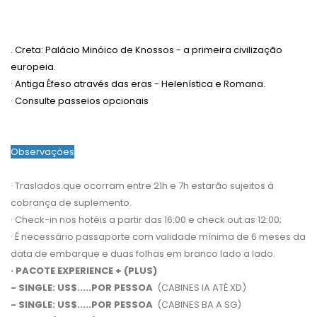
. Creta: Palácio Minóico de Knossos - a primeira civilização
europeia.
· Antiga Éfeso através das eras - Helenística e Romana.
· Consulte passeios opcionais
Observações
· Traslados que ocorram entre 21h e 7h estarão sujeitos à
cobrança de suplemento.
· Check-in nos hotéis a partir das 16:00 e check out as 12:00;
· É necessário passaporte com validade mínima de 6 meses da
data de embarque e duas folhas em branco lado a lado.
· PACOTE EXPERIENCE + (PLUS)
- SINGLE: US$.....POR PESSOA
(CABINES IA ATÉ XD)
- SINGLE: US$.....POR PESSOA
(CABINES BA A SG)