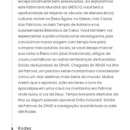
excepcionalmente bem preservadas. Ao explorarmos
este Patrimônio Mundial da UNESCO, você terá a
oportunidade de respirar os séculos de efervescência
cultural, visível na Éfeso Ágora, no Odeon, nas Casas
dos Patrícios, no belo Templo de Adriano e na
surpreendente Biblioteca de Celso. Você também vai
experimentar a prática tradicional de barganha, pois
concluímos nossa viagem com tempo livre para
comprar mercadorias locais, se você deseja marcar
sua visita a Éfeso com jóias tradicionais, artigos de
couro, cosméticos ou outras lembranças de Kusadasi.
Saída de Kusadasi às 13h00. Chegada às 16h30 na ilha
de Patmos, um paraíso verde montanhoso considerado
como um dos destinos mais belos do mundo. Muitos
creem que o apostolo João escreveu o Livro do
Apocalipse em uma cova na montanha em Patmos
onde ouviu a voz de Deus. Tempo livre para desfrutar da
ilha ou algum passeio opcional (não incluído). Saída
de Patmos às 21h30 e navegação durante toda a noite
até Rodes.
Rodes
6