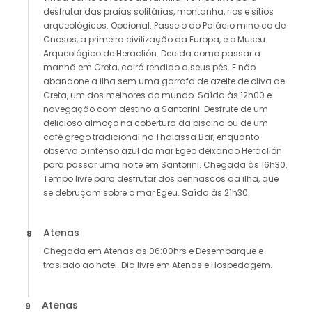
desfrutar das praias solitárias, montanha, rios e sitios
arqueológicos. Opcional: Passeio ao Palácio minoico de
Cnosos, a primeira civilização da Europa, e o Museu
Arqueológico de Heraclión. Decida como passar a
manhã em Creta, cairá rendido a seus pés. E não
abandone a ilha sem uma garrafa de azeite de oliva de
Creta, um dos melhores do mundo. Saída às 12h00 e
navegação com destino a Santorini. Desfrute de um
delicioso almoço na cobertura da piscina ou de um
café grego tradicional no Thalassa Bar, enquanto
observa o intenso azul do mar Egeo deixando Heraclión
para passar uma noite em Santorini. Chegada às 16h30.
Tempo livre para desfrutar dos penhascos da ilha, que
se debruçam sobre o mar Egeu. Saída às 21h30.
Atenas
8
Chegada em Atenas as 06:00hrs e Desembarque e
traslado ao hotel. Dia livre em Atenas e Hospedagem.
Atenas
9