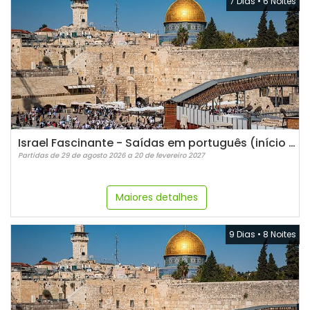
7 Dias
•
6 Noites
Israel Fascinante - Saídas em português (início sábados)
Partidas de 29 de agosto 2026 a 20 de fevereiro 2027
Maiores detalhes
9 Dias
•
8 Noites