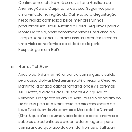
Continuamos até Nazaré para visitar a Basílica da
Anunciação e a Carpintaria de José. Seguimos para
uma vinícola na região da Galileia, para degustação
nesta região conhecida pelos melhores vinhos
produzidos em Israel. Retorno a Haifa. Seguimos para o
Monte Carmelo, onde contemplaremos uma vista do
Templo Baha'i e seus Jardins Persas, também teremos
uma vista panorâmica da cidade e do porto.
Hospedagem em Haifa.
Haifa, Tel Aviv
8
Após o café da manhã, encontro com o guia e saída
pela costa do Mar Mediterrâneo até chegar a Cesárea
Marítima, a antiga capital romana, onde visitaremos
seu Teatro, a cidade dos Cruzados e o Aqueduto
Romano. Chegaremos em Tel Aviv. Passeio panorâmico
de ônibus pela Rua Rothschild e o pitoresco bairro de
Neve Tzedek, onde visitaremos o Mercado HaCarmel
(Shuk), que oferece uma variedade de cores, aromas e
sabores de autênticos e encantadores lugares para
comprar qualquer tipo de comida. Iremos a Jaffa, um