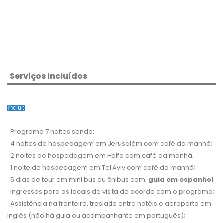
Serviços Incluídos
Inclui:
· Programa 7 noites sendo:
· 4 noites de hospedagem em Jerusalém com café da manhã;
· 2 noites de hospedagem em Haifa com café da manhã;
· 1 noite de hospedagem em Tel Aviv com café da manhã;
· 5 dias de tour em mini bus ou ônibus com
guia em espanhol
.
· Ingressos para os locais de visita de acordo com o programa;
· Assistência na fronteira, traslado entre hotéis e aeroporto em
inglês (não há guia ou acompanhante em português);