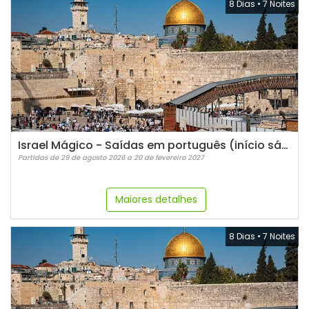
8 Dias
•
7 Noites
Israel Mágico - Saídas em português (início sábados)
Partidas de 29 de agosto 2026 a 20 de fevereiro 2027
Maiores detalhes
8 Dias
•
7 Noites