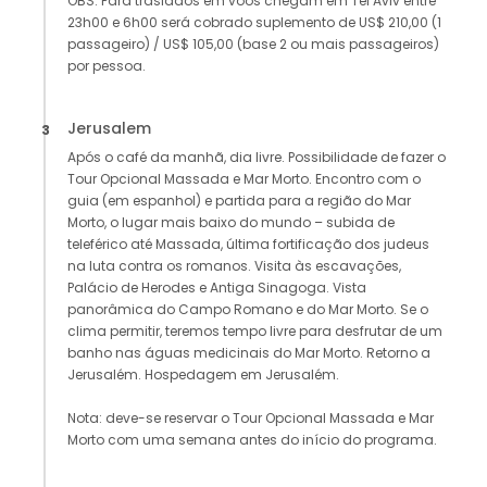
OBS: Para traslados em voos chegam em Tel Aviv entre
23h00 e 6h00 será cobrado suplemento de US$ 210,00 (1
passageiro) / US$ 105,00 (base 2 ou mais passageiros)
por pessoa.
Jerusalem
3
Após o café da manhã, dia livre. Possibilidade de fazer o
Tour Opcional Massada e Mar Morto. Encontro com o
guia (em espanhol) e partida para a região do Mar
Morto, o lugar mais baixo do mundo – subida de
teleférico até Massada, última fortificação dos judeus
na luta contra os romanos. Visita às escavações,
Palácio de Herodes e Antiga Sinagoga. Vista
panorâmica do Campo Romano e do Mar Morto. Se o
clima permitir, teremos tempo livre para desfrutar de um
banho nas águas medicinais do Mar Morto. Retorno a
Jerusalém. Hospedagem em Jerusalém.
Nota: deve-se reservar o Tour Opcional Massada e Mar
Morto com uma semana antes do início do programa.