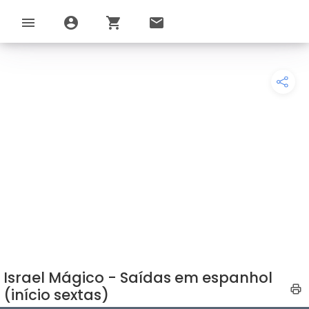
menu
account_circle
shopping_cart
email
Israel Mágico - Saídas em espanhol
(início sextas)