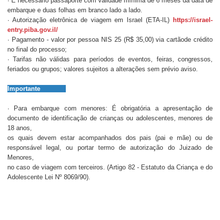
· É necessário passaporte com validade mínima de 6 meses da data de
embarque e duas folhas em branco lado a lado.
· Autorização eletrônica de viagem em Israel (ETA-IL)
https://israel-
entry.piba.gov.il/
· Pagamento - valor por pessoa NIS 25 (R$ 35,00) via cartãode crédito
no final do processo;
· Tarifas não válidas para períodos de eventos, feiras, congressos,
feriados ou grupos; valores sujeitos a alterações sem prévio aviso.
Importante
· Para embarque com menores: É obrigatória a apresentação de
documento de identificação de crianças ou adolescentes, menores de
18 anos,
os quais devem estar acompanhados dos pais (pai e mãe) ou de
responsável legal, ou portar termo de autorização do Juizado de
Menores,
no caso de viagem com terceiros. (Artigo 82 - Estatuto da Criança e do
Adolescente Lei Nº 8069/90).