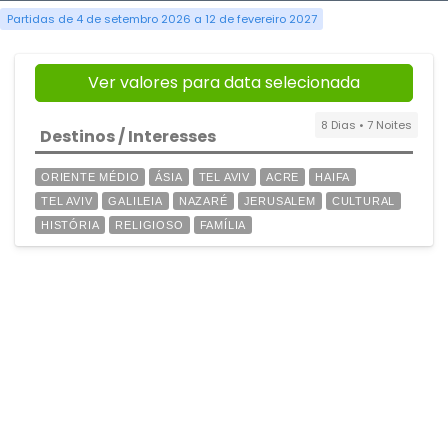
Partidas de 4 de setembro 2026 a 12 de fevereiro 2027
Ver valores para data selecionada
8 Dias • 7 Noites
Destinos / Interesses
ORIENTE MÉDIO
ÁSIA
TEL AVIV
ACRE
HAIFA
TEL AVIV
GALILEIA
NAZARÉ
JERUSALEM
CULTURAL
HISTÓRIA
RELIGIOSO
FAMÍLIA