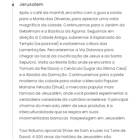
Jerusalem
4
Após o café da manhã, encontro com o guia e saída
para o Monte das Oliveiras, para apreciar uma vista
magnífica da cidade. Continuamos para o Jardim do
Getsêmani e a Basílica da Agonia. Seguimos em
direção à Cidade Antiga, subiremos à Esplanada do
Templo (se possível) e visitaremos o Muro das
Lamentações. Percorreremos a Via Dolorosa para
chegar ao local da crucificação de Jesus e ao Santo
Sepulcro. Visita ao Monte Sião onde se encontra o
Túmulo do Rei David, o Cenáculo (lugar da Última Ceia)
e a Abadia da Dormição. Continuaremos para a parte
moderna da cidade para visitar o Mercado Popular
Mahane Yehuda (Shuk), o mercado popular mais
famoso de Jerusalém, onde você poderá experimentar a
verdadeira variedade da culinária israelense. O principal
charme do mercado, além de seus produtos, é a
interculturalidade que se respira em suas
movimentadas barracas. Hospedagem em Jerusalém.
Tour Noturno opcional Show de Som e Luzes na Torre de
David. 4.000 anos da história de Jerusalém são