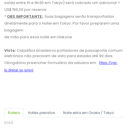
saída entre 1h e 9h30 em Tokyo) será cobrado um adicional =
US$ 155,00 por reserva
*
OBS IMPORTANTE:
Suas bagagens serão transportadas
diretamente para o Hotel em Tokyo. Por favor preparem uma
bagagem
de mão para essa noite em Hakone.
Visto:
Cidadãos brasileiros portadores de passaporte comum
eletrônico não precisam de visto para estadia até 90 dias.
Obrigatório preencher formulário da aduana em:
https://vjw-
lp.digital.go.jp/en/
.
Roteiro
Hotéis previstos
Noite extra em Osaka / Tokyo
DIAS