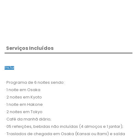
Serviços Incluídos
Inclui
· Programa de 6 noites sendo:
· 1 noite em Osaka
· 2 noites em Kyoto
· 1 noite em Hakone
· 2 noites em Tokyo
· Café da manhã diário;
· 05 refeições, bebidas não incluídas (4 almoços e 1 jantar);
· Traslados de chegada em Osaka (Kansai ou Itami) e saída