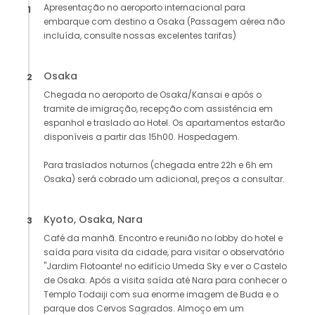
Apresentação no aeroporto internacional para
1
embarque com destino a Osaka (Passagem aérea não
incluída, consulte nossas excelentes tarifas)
Osaka
2
Chegada no aeroporto de Osaka/Kansai e após o
tramite de imigração, recepção com assistência em
espanhol e traslado ao Hotel. Os apartamentos estarão
disponíveis a partir das 15h00. Hospedagem.
Para traslados noturnos (chegada entre 22h e 6h em
Osaka) será cobrado um adicional, preços a consultar.
Kyoto, Osaka, Nara
3
Café da manhã. Encontro e reunião no lobby do hotel e
saída para visita da cidade, para visitar o observatório
"Jardim Flotoante! no edifício Umeda Sky e ver o Castelo
de Osaka. Após a visita saída até Nara para conhecer o
Templo Todaiji com sua enorme imagem de Buda e o
parque dos Cervos Sagrados. Almoço em um