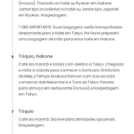
(incluso). Traslado ao hotel ou Ryokan em Hakone.
Jantar tipo occidental no hotel ou Jantar tipo Japonês
em Ryokan. Hospedagem
* OBS IMPORTANTE: Suas bagagens serão transportadas
diretamente para o Hotel em Tokyo. Por favor preparem
uma bagagem de mão para essa noite em Hakone.
Tóquio, Hakone
6
Café da manhã e saída com destino a Tokyo. Chegada
e visita a cidade para conhecer o Santuario Shintoísta
de Meiji, o Tempo Asakusa Kannon com sua arcada
comercial dde Nekamise e a Torre de Tokyo. Parada
para almoço em restaurante (incluso) e Hospedagem
em Tokyo.
Tóquio
7
Café da manhã. Dia livre para atividades opcionais.
Hospedagem.