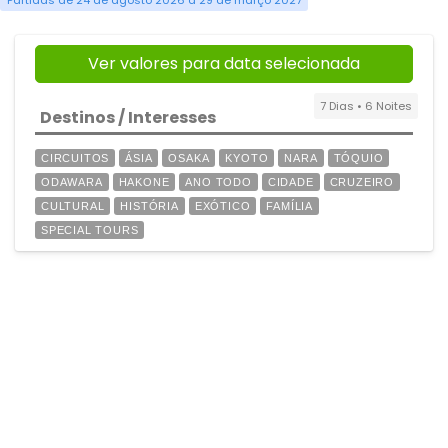
Partidas de 24 de agosto 2026 a 29 de março 2027
Ver valores para data selecionada
7 Dias • 6 Noites
Destinos / Interesses
CIRCUITOS
ÁSIA
OSAKA
KYOTO
NARA
TÓQUIO
ODAWARA
HAKONE
ANO TODO
CIDADE
CRUZEIRO
CULTURAL
HISTÓRIA
EXÓTICO
FAMÍLIA
SPECIAL TOURS