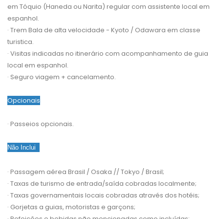
em Tóquio (Haneda ou Narita) regular com assistente local em
espanhol.
· Trem Bala de alta velocidade - Kyoto / Odawara em classe
turistica.
· Visitas indicadas no itinerário com acompanhamento de guia
local em espanhol.
· Seguro viagem + cancelamento.
Opcionais
· Passeios opcionais.
Não Inclui
·
Passagem aérea Brasil / Osaka // Tokyo / Brasil;
·
Taxas de turismo de entrada/saída cobradas localmente;
·
Taxas governamentais locais cobradas através dos hotéis;
·
Gorjetas a guias, motoristas e garçons;
·
Refeições e bebidas não mencionadas como incluídas;