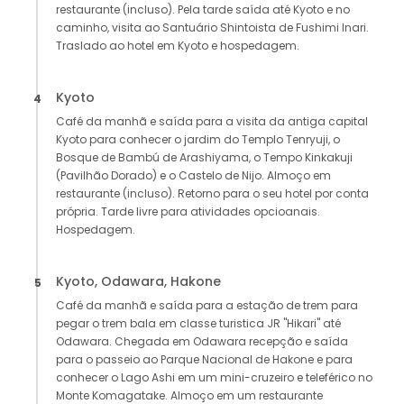
restaurante (incluso). Pela tarde saída até Kyoto e no
caminho, visita ao Santuário Shintoista de Fushimi Inari.
Traslado ao hotel em Kyoto e hospedagem.
Kyoto
4
Café da manhã e saída para a visita da antiga capital
Kyoto para conhecer o jardim do Templo Tenryuji, o
Bosque de Bambú de Arashiyama, o Tempo Kinkakuji
(Pavilhão Dorado) e o Castelo de Nijo. Almoço em
restaurante (incluso). Retorno para o seu hotel por conta
própria. Tarde livre para atividades opcioanais.
Hospedagem.
Kyoto, Odawara, Hakone
5
Café da manhã e saída para a estação de trem para
pegar o trem bala em classe turistica JR "Hikari" até
Odawara. Chegada em Odawara recepção e saída
para o passeio ao Parque Nacional de Hakone e para
conhecer o Lago Ashi em um mini-cruzeiro e teleférico no
Monte Komagatake. Almoço em um restaurante