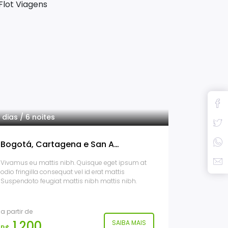
 dias / 6 noites
Bogotá, Cartagena e San Andrés
Vivamus eu mattis nibh. Quisque eget ipsum at
odio fringilla consequat vel id erat mattis
Suspendoto feugiat mattis nibh mattis nibh.
a partir de
1.200
SAIBA MAIS