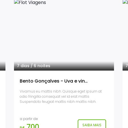
7 dias / 6 noites
7
Bento Gonçalves - Uva e vinho clássico
Vivamus eu mattis nibh. Quisque eget ipsum at
odio fringilla consequat vel id erat mattis
Suspendoto feugiat mattis nibh mattis nibh.
a partir de
700
SAIBA MAIS