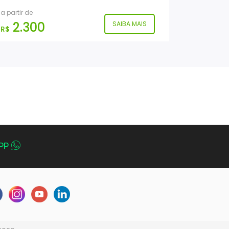
a partir de
2.300
SAIBA MAIS
R$
PP