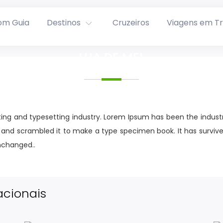
om Guia
Destinos
Cruzeiros
Viagens em T
LUA DE MEL
ing and typesetting industry. Lorem Ipsum has been the indust
and scrambled it to make a type specimen book. It has survived 
unchanged..
acionais