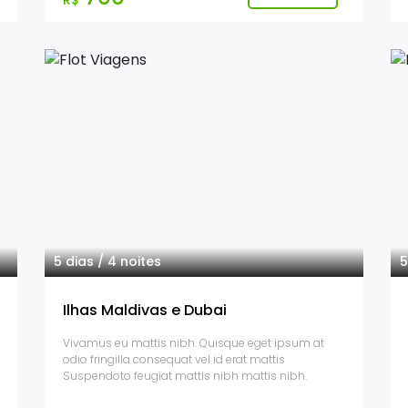
R$
5 dias / 4 noites
5
Ilhas Maldivas e Dubai
Vivamus eu mattis nibh. Quisque eget ipsum at
odio fringilla consequat vel id erat mattis
Suspendoto feugiat mattis nibh mattis nibh.