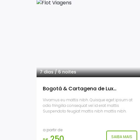
7 dias / 6 noites
Bogotá & Cartagena de Luxo - com hotéis Sofitel
Vivamus eu mattis nibh. Quisque eget ipsum at
odio fringilla consequat vel id erat mattis
Suspendoto feugiat mattis nibh mattis nibh.
a partir de
250
SAIBA MAIS