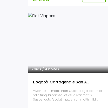
R$
5 dias / 4 noites
Bogotá, Cartagena e San Andrés
Vivamus eu mattis nibh. Quisque eget ipsum at
odio fringilla consequat vel id erat mattis
Suspendoto feugiat mattis nibh mattis nibh.