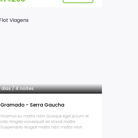
R$
 dias / 4 noites
Gramado - Serra Gaucha
Vivamus eu mattis nibh. Quisque eget ipsum at
odio fringilla consequat vel id erat mattis
Suspendoto feugiat mattis nibh mattis nibh.