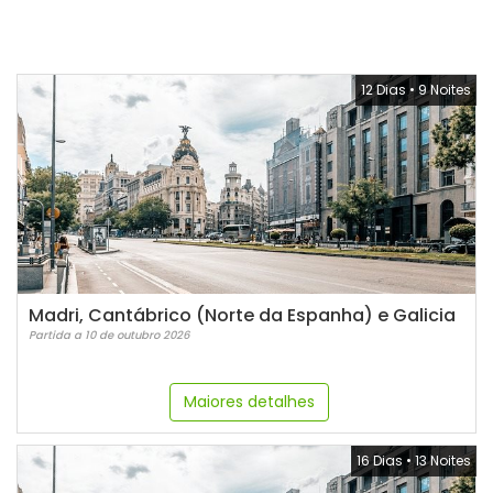
12 Dias
•
9 Noites
Madri, Cantábrico (Norte da Espanha) e Galicia
Partida a 10 de outubro 2026
Maiores detalhes
16 Dias
•
13 Noites