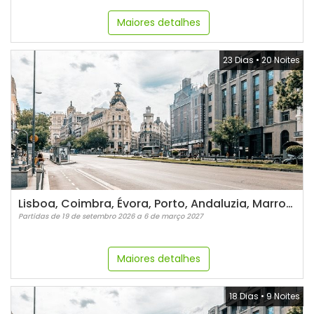
Maiores detalhes
23 Dias
•
20 Noites
Lisboa, Coimbra, Évora, Porto, Andaluzia, Marrocos e Madri - 21 dias
Partidas de 19 de setembro 2026 a 6 de março 2027
Maiores detalhes
18 Dias
•
9 Noites