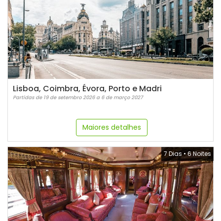
Lisboa, Coimbra, Évora, Porto e Madri
Partidas de 19 de setembro 2026 a 6 de março 2027
Maiores detalhes
7 Dias
•
6 Noites