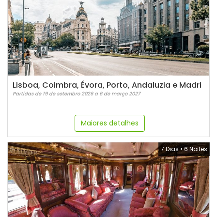
Lisboa, Coimbra, Évora, Porto, Andaluzia e Madri
Partidas de 19 de setembro 2026 a 6 de março 2027
Maiores detalhes
7 Dias
•
6 Noites