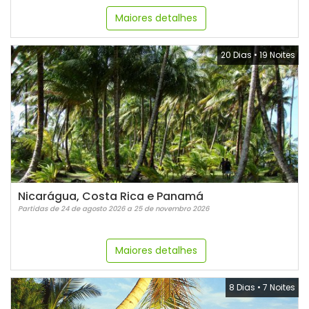
Maiores detalhes
20 Dias
•
19 Noites
Nicarágua, Costa Rica e Panamá
Partidas de 24 de agosto 2026 a 25 de novembro 2026
Maiores detalhes
8 Dias
•
7 Noites