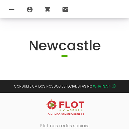
menu
account_circle
shopping_cart
email
Newcastle
CONSULTE UM DOS NOSSOS ESPECIALISTAS NO
WHATSAPP
Flot nas redes sociais: