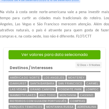
Partidas de 4 de setembro 2026 a 18 de setembro 2026
Na visita à costa oeste norte-americana vale a pena investir mais
tempo para curtir as cidades mais tradicionais do roteiro. Los
Angeles, Las Vegas e São Francisco merecem atenção. Além dos
atrativos naturais, o país é atraente para quem gosta de fazer
compras e, na costa oeste, isso não é diferente. FLOT/CTT
Ver valores para data selecionada
12 Dias • 9 Noites
Destinos / Interesses
AMÉRICA DO NORTE
LOS ANGELES
MONTEREY
OAKHURST
SANTA BARBARA
SAN FRANCISCO
CARMEL
LAS VEGAS
GRAND CANYON
YOSEMITE PARK
LOMPOC
MAMMOTH LAKES
ANO TODO
MONTANHA
CASSINO
ROTEIROS COM GUIA EM PORTUGUÊS
COMPRAS
PARQUES TEMÁTICOS
MONTANHA RUSSA
ADRENALINA