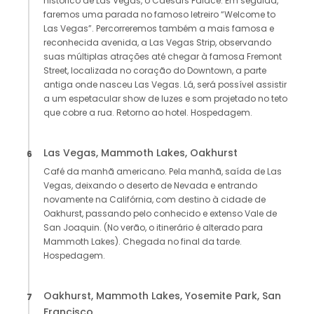
histórico de Las Vegas, o Caesars Palace. Em seguida,
faremos uma parada no famoso letreiro “Welcome to
Las Vegas”. Percorreremos também a mais famosa e
reconhecida avenida, a Las Vegas Strip, observando
suas múltiplas atrações até chegar à famosa Fremont
Street, localizada no coração do Downtown, a parte
antiga onde nasceu Las Vegas. Lá, será possível assistir
a um espetacular show de luzes e som projetado no teto
que cobre a rua. Retorno ao hotel. Hospedagem.
Las Vegas, Mammoth Lakes, Oakhurst
6
Café da manhã americano. Pela manhã, saída de Las
Vegas, deixando o deserto de Nevada e entrando
novamente na Califórnia, com destino à cidade de
Oakhurst, passando pelo conhecido e extenso Vale de
San Joaquin. (No verão, o itinerário é alterado para
Mammoth Lakes). Chegada no final da tarde.
Hospedagem.
Oakhurst, Mammoth Lakes, Yosemite Park, San
7
Francisco