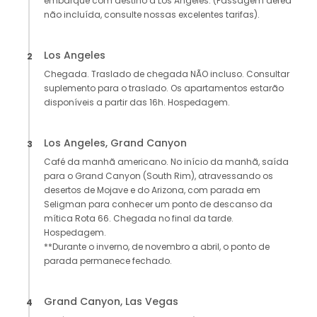
embarque com destino a Los Angeles. (Passagem aérea
não incluída, consulte nossas excelentes tarifas).
Los Angeles
2
Chegada. Traslado de chegada NÃO incluso. Consultar
suplemento para o traslado. Os apartamentos estarão
disponíveis a partir das 16h. Hospedagem.
Los Angeles, Grand Canyon
3
Café da manhã americano. No início da manhã, saída
para o Grand Canyon (South Rim), atravessando os
desertos de Mojave e do Arizona, com parada em
Seligman para conhecer um ponto de descanso da
mítica Rota 66. Chegada no final da tarde.
Hospedagem.
**Durante o inverno, de novembro a abril, o ponto de
parada permanece fechado.
Grand Canyon, Las Vegas
4