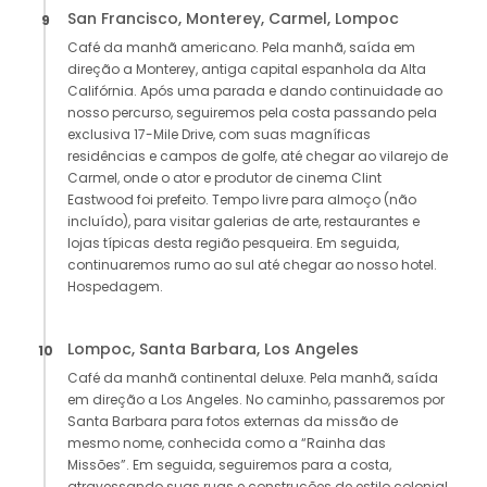
San Francisco, Monterey, Carmel, Lompoc
9
Café da manhã americano. Pela manhã, saída em
direção a Monterey, antiga capital espanhola da Alta
Califórnia. Após uma parada e dando continuidade ao
nosso percurso, seguiremos pela costa passando pela
exclusiva 17-Mile Drive, com suas magníficas
residências e campos de golfe, até chegar ao vilarejo de
Carmel, onde o ator e produtor de cinema Clint
Eastwood foi prefeito. Tempo livre para almoço (não
incluído), para visitar galerias de arte, restaurantes e
lojas típicas desta região pesqueira. Em seguida,
continuaremos rumo ao sul até chegar ao nosso hotel.
Hospedagem.
Lompoc, Santa Barbara, Los Angeles
10
Café da manhã continental deluxe. Pela manhã, saída
em direção a Los Angeles. No caminho, passaremos por
Santa Barbara para fotos externas da missão de
mesmo nome, conhecida como a “Rainha das
Missões”. Em seguida, seguiremos para a costa,
atravessando suas ruas e construções de estilo colonial