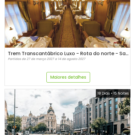
Trem Transcantábrico Luxo - Rota do norte - San Sebastian
Partidas de 27 de março 2027 a 14 de agosto 2027
Maiores detalhes
18 Dias
•
15 Noites