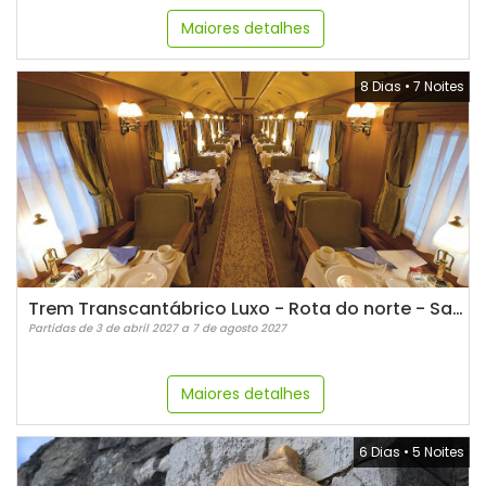
Maiores detalhes
8 Dias
•
7 Noites
Trem Transcantábrico Luxo - Rota do norte - Santiago de Compostela
Partidas de 3 de abril 2027 a 7 de agosto 2027
Maiores detalhes
6 Dias
•
5 Noites