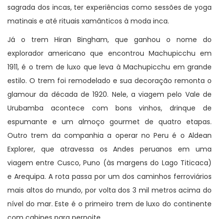
sagrada dos incas, ter experiências como sessões de yoga
matinais e até rituais xamânticos à moda inca.
Já o trem Hiran Bingham, que ganhou o nome do
explorador americano que encontrou Machupicchu em
1911, é o trem de luxo que leva à Machupicchu em grande
estilo. O trem foi remodelado e sua decoração remonta o
glamour da década de 1920. Nele, a viagem pelo Vale de
Urubamba acontece com bons vinhos, drinque de
espumante e um almoço gourmet de quatro etapas.
Outro trem da companhia a operar no Peru é o Aldean
Explorer, que atravessa os Andes peruanos em uma
viagem entre Cusco, Puno (às margens do Lago Titicaca)
e Arequipa. A rota passa por um dos caminhos ferroviários
mais altos do mundo, por volta dos 3 mil metros acima do
nível do mar. Este é o primeiro trem de luxo do continente
com cabines para pernoite.