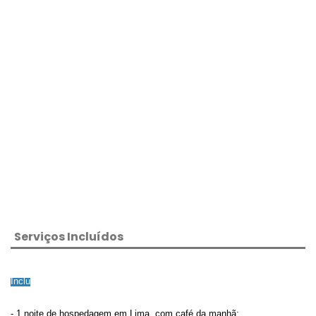
Serviços Incluídos
Inclu
- 1 noite de hospedagem em Lima, com café da manhã;