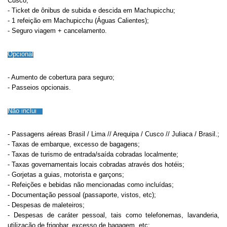
Cusco;
- Ticket de ônibus de subida e descida em Machupicchu;
- 1 refeição em Machupicchu (Águas Calientes);
- Seguro viagem + cancelamento.
Opcional
- Aumento de cobertura para seguro;
- Passeios opcionais.
Não inclui
- Passagens aéreas
Brasil / Lima // Arequipa / Cusco // Juliaca / Brasil.
;
- Taxas de embarque, excesso de bagagens;
- Taxas de turismo de entrada/saída cobradas localmente;
- Taxas governamentais locais cobradas através dos hotéis;
- Gorjetas a guias, motorista e garçons;
- Refeições e bebidas não mencionadas como incluídas;
- Documentação pessoal (passaporte, vistos, etc);
- Despesas de maleteiros;
- Despesas de caráter pessoal, tais como telefonemas, lavanderia,
utilização de frigobar, excesso de bagagem, etc;