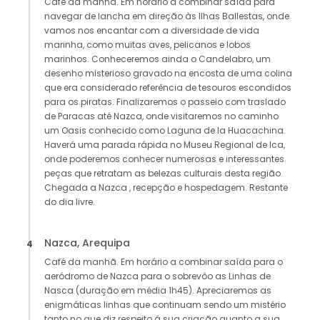
Café da manhã. Em horário a combinar saída para
navegar de lancha em direção às Ilhas Ballestas, onde
vamos nos encantar com a diversidade de vida
marinha, como muitas aves, pelicanos e lobos
marinhos. Conheceremos ainda o Candelabro, um
desenho misterioso gravado na encosta de uma colina
que era considerado referência de tesouros escondidos
para os piratas. Finalizaremos o passeio com traslado
de Paracas até Nazca, onde visitaremos no caminho
um Oasis conhecido como Laguna de la Huacachina.
Haverá uma parada rápida no Museu Regional de Ica,
onde poderemos conhecer numerosas e interessantes
peças que retratam as belezas culturais desta região.
Chegada a Nazca , recepção e hospedagem. Restante
do dia livre.
Nazca, Arequipa
4
Café da manhã. Em horário a combinar saída para o
aeródromo de Nazca para o sobrevôo as Linhas de
Nasca (duração em média 1h45). Apreciaremos as
enigmáticas linhas que continuam sendo um mistério
tanto no que diz respeito á sua criação quanto a sua