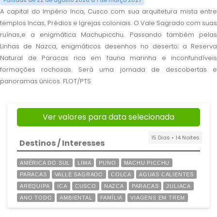
Partidas de 22 de agosto 2026 a 1 de março 2027
A capital do Império Inca, Cusco com sua arquitetura mista entre
templos Incas, Prédios e Igrejas coloniais. O Vale Sagrado com suas
ruínas,e a enigmática Machupicchu. Passando também pelas
Linhas de Nazca, enigmáticos desenhos no deserto; a Reserva
Natural de Paracas rica em fauna marinha e inconfundíveis
formações rochosas. Será uma jornada de descobertas e
panoramas únicos. FLOT/PTS
Ver valores para data selecionada
15 Dias • 14 Noites
Destinos / Interesses
AMÉRICA DO SUL
LIMA
PUNO
MACHU PICCHU
PARACAS
VALLE SAGRADO
COLCA
AGUAS CALIENTES
AREQUIPA
ICA
CUSCO
NAZCA
PARACAS
JULIACA
ANO TODO
AMBIENTAL
FAMÍLIA
VIAGENS EM TREM