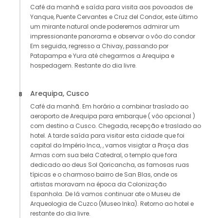
Café da manhã e saída para visita aos povoados de
Yanque, Puente Cervantes e Cruz del Condor, este último
um mirante natural onde poderemos admirar um
impressionante panorama e observar o vôo do condor
Em seguida, regresso a Chivay, passando por
Patapampa e Yura até chegarmos a Arequipa e
hospedagem. Restante do dia livre.
Arequipa, Cusco
8
Café da manhã. Em horário a combinar traslado ao
aeroporto de Arequipa para embarque ( vôo opcional )
com destino a Cusco. Chegada, recepção e traslado ao
hotel. A tarde saída para visitar esta cidade que foi
capital do Império Inca, , vamos visigtar a Praça das
Armas com sua bela Catedral, o templo que fora
dedicado ao deus Sol Qoricancha, as famosas ruas
típicas e o charmoso bairro de San Blas, onde os
artistas moravam na época da Colonização
Espanhola. De lá vamos continuar ate o Museu de
Arqueologia de Cuzco (Museo Inka). Retorno ao hotel e
restante do dia livre.