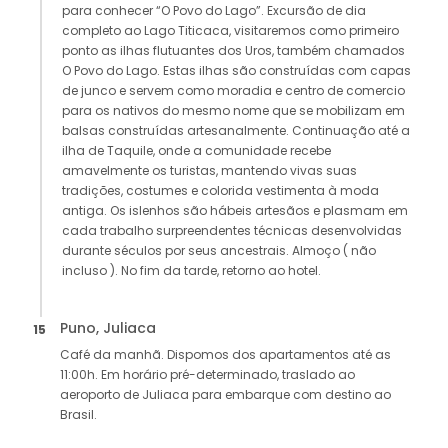
para conhecer “O Povo do Lago”. Excursão de dia
completo ao Lago Titicaca, visitaremos como primeiro
ponto as ilhas flutuantes dos Uros, também chamados
O Povo do Lago. Estas ilhas são construídas com capas
de junco e servem como moradia e centro de comercio
para os nativos do mesmo nome que se mobilizam em
balsas construídas artesanalmente. Continuação até a
ilha de Taquile, onde a comunidade recebe
amavelmente os turistas, mantendo vivas suas
tradições, costumes e colorida vestimenta à moda
antiga. Os islenhos são hábeis artesãos e plasmam em
cada trabalho surpreendentes técnicas desenvolvidas
durante séculos por seus ancestrais. Almoço ( não
incluso ). No fim da tarde, retorno ao hotel.
Puno, Juliaca
15
Café da manhã. Dispomos dos apartamentos até as
11:00h. Em horário pré-determinado, traslado ao
aeroporto de Juliaca para embarque com destino ao
Brasil.