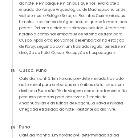
do hotel e embarque em ônibus que nos levara até a
entrada do Parque Arqueológico de Machupicchu onde
visitaremos: o Relógio Solar, os Recintos Cerimoniais, os
templos e as fontes de água natural que se formam nas
pedras. Retorno a cidade e almoço incluído. À tarde em
horário a combinar embarque de retorno de trem para
Cusco. Após o trajeto vamos desembarcar na estação
de Poroy, seguindo com um traslado regular terrestre em
direção ao hotel Cusco. Recepção e hospedagem.
Cusco, Puno
13
Café da manhã. Em horário pré-determinado traslado
ao terminal para embarque em ônibus de turismo com
destino a Puno são 9h de viagem aproximadamente. No
percurso, paradas para observar o Templo de
Andahuayllas e as ruínas de Raqchi, La Raya e Pukara.
Chegada e traslado ao hotel. Restante do dia livre.
Puno
14
Café da manhã. Em horário pré-determinado saída