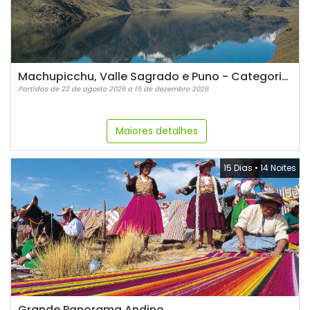
Machupicchu, Valle Sagrado e Puno - Categoria Luxo
Partidas de 22 de agosto 2026 a 15 de dezembro 2026
Maiores detalhes
15 Dias
•
14 Noites
Grande Panorama Andino