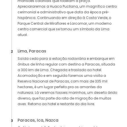
mansões coloniais que rodeiam a praça.
Apreciararemos a Huaca Pucllana, um magnífico centro
cerimonial e administrativo que data da época pré-
hispânica. Continuando em direção à Costa Verde, o
Parque Central de Miraflores e Larcomar, um moderno
centro comercial que se tornou um símbolo da Lima
atual.
Lima, Paracas
2
Saída cedo para a estação rodoviária e embarque em
ônibus de linha regular com destino a Paracas, situada
a 300 km de Lima. Chegada e traslado ao hotel.
Acomodação e em seguida faremos uma visita a
Reserva Nacional de Paracas, com mais de 335 mil
hectares, é um lugar perfeito pra os amantes da
natureza. Lá veremos fosseis marinhos, um deserto árido
diverso, que faz parte da rota de migração de muitas
aves. Retorno ao hotel e restante do dia livre.
Paracas, Ica, Nazca
3