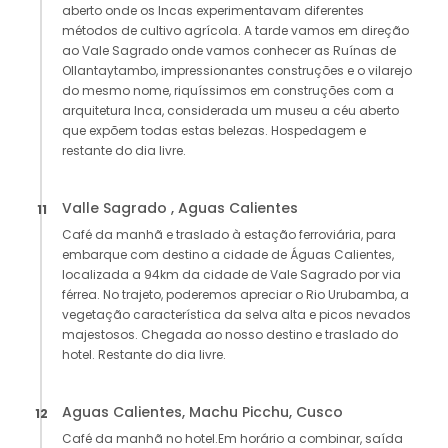
aberto onde os Incas experimentavam diferentes
métodos de cultivo agrícola. A tarde vamos em direção
ao Vale Sagrado onde vamos conhecer as Ruínas de
Ollantaytambo, impressionantes construções e o vilarejo
do mesmo nome, riquíssimos em construções com a
arquitetura Inca, considerada um museu a céu aberto
que expõem todas estas belezas. Hospedagem e
restante do dia livre.
Valle Sagrado , Aguas Calientes
11
Café da manhã e traslado à estação ferroviária, para
embarque com destino a cidade de Águas Calientes,
localizada a 94km da cidade de Vale Sagrado por via
férrea. No trajeto, poderemos apreciar o Rio Urubamba, a
vegetação característica da selva alta e picos nevados
majestosos. Chegada ao nosso destino e traslado do
hotel. Restante do dia livre.
Aguas Calientes, Machu Picchu, Cusco
12
Café da manhã no hotel.Em horário a combinar, saída