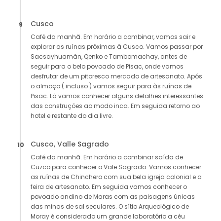
Cusco
9
Café da manhã. Em horário a combinar, vamos sair e
explorar as ruínas próximas à Cusco. Vamos passar por
Sacsayhuamán, Qenko e Tambomachay, antes de
seguir para o belo povoado de Pisac, onde vamos
desfrutar de um pitoresco mercado de artesanato. Após
o almoço ( incluso ) vamos seguir para às ruínas de
Pisac. Lá vamos conhecer alguns detalhes interessantes
das construções ao modo inca. Em seguida retorno ao
hotel e restante do dia livre.
Cusco, Valle Sagrado
10
Café da manhã. Em horário a combinar saída de
Cuzco para conhecer o Vale Sagrado. Vamos conhecer
as ruínas de Chinchero com sua bela igreja colonial e a
feira de artesanato. Em seguida vamos conhecer o
povoado andino de Maras com as paisagens únicas
das minas de sal seculares. O sítio Arqueológico de
Moray é considerado um grande laboratório a céu