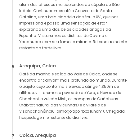
além dos afrescos multicoloridos da cúpula de São
Inácio. Continuaremos até o Convento de Santa
Catalina, uma bela cidadela do século XVI, que nos
impressiona e passa uma sensação de estar
explorando uma das belas cidades antigas da
Espanha. Visitaremos os distritos de Cayma e
Yanahuara com seu famoso mirante. Retorno ao hotel e
restante da tarde livre.
Arequipa, Colca
6
Café da manhã e saída ao Vale de Colca, onde se
encontra o “canyon” mais profundo do mundo. Durante
o trajeto, cujo ponto mais elevado atinge 4.350m de
altitude, visitaremos o povoado de Yura, o Nevado de
Chachani, o vulcão Misti, os pampas de Cañahuas
(hábitat natural das vicunhas) e o vilarejo de
Vischachani(inclui almoço tipo “box lunch”). Chegada,
hospedagem e restante do dia livre.
Colca, Arequipa
7