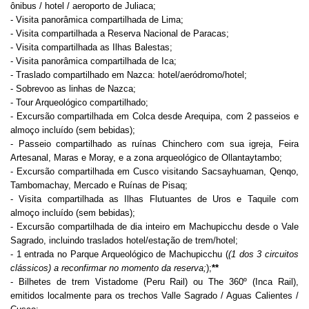
ônibus / hotel / aeroporto de Juliaca;
- Visita panorâmica compartilhada de Lima;
- Visita compartilhada a Reserva Nacional de Paracas;
- Visita compartilhada as Ilhas Balestas;
- Visita panorâmica compartilhada de Ica;
- Traslado compartilhado em Nazca: hotel/aeródromo/hotel;
- Sobrevoo as linhas de Nazca;
- Tour Arqueológico compartilhado;
- Excursão compartilhada em Colca desde Arequipa, com 2 passeios e
almoço incluído (sem bebidas);
- Passeio compartilhado as ruínas Chinchero com sua igreja, Feira
Artesanal, Maras e Moray, e a zona arqueológico de Ollantaytambo;
- Excursão compartilhada em Cusco visitando Sacsayhuaman, Qenqo,
Tambomachay, Mercado e Ruínas de Pisaq;
- Visita compartilhada as Ilhas Flutuantes de Uros e Taquile com
almoço incluído (sem bebidas);
- Excursão compartilhada de dia inteiro em Machupicchu desde o Vale
Sagrado, incluindo traslados hotel/estação de trem/hotel;
- 1 entrada no Parque Arqueológico de Machupicchu (
(1 dos 3 circuitos
clássicos) a reconfirmar no momento da reserva;
);
**
- Bilhetes de trem Vistadome (Peru Rail) ou The 360º (Inca Rail),
emitidos localmente para os trechos Valle Sagrado / Aguas Calientes /