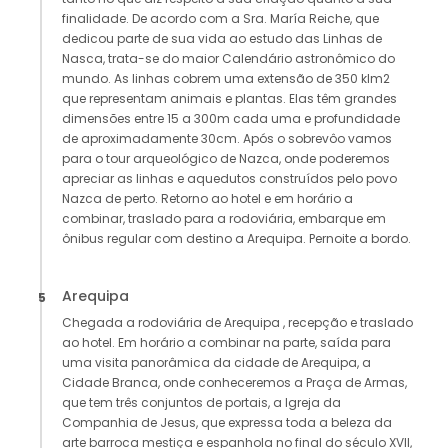
finalidade. De acordo com a Sra. María Reiche, que
dedicou parte de sua vida ao estudo das Linhas de
Nasca, trata-se do maior Calendário astronômico do
mundo. As linhas cobrem uma extensão de 350 klm2
que representam animais e plantas. Elas têm grandes
dimensões entre 15 a 300m cada uma e profundidade
de aproximadamente 30cm. Após o sobrevôo vamos
para o tour arqueológico de Nazca, onde poderemos
apreciar as linhas e aquedutos construídos pelo povo
Nazca de perto. Retorno ao hotel e em horário a
combinar, traslado para a rodoviária, embarque em
ônibus regular com destino a Arequipa. Pernoite a bordo.
Arequipa
5
Chegada a rodoviária de Arequipa , recepção e traslado
ao hotel. Em horário a combinar na parte, saída para
uma visita panorâmica da cidade de Arequipa, a
Cidade Branca, onde conheceremos a Praça de Armas,
que tem três conjuntos de portais, a Igreja da
Companhia de Jesus, que expressa toda a beleza da
arte barroca mestiça e espanhola no final do século XVII,