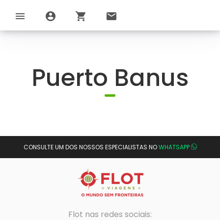
menu
account_circle
shopping_cart
email
Puerto Banus
CONSULTE UM DOS NOSSOS ESPECIALISTAS NO
WHATSAPP
Flot nas redes sociais: