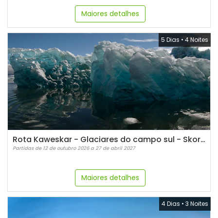
Maiores detalhes
5 Dias
•
4 Noites
Rota Kaweskar - Glaciares do campo sul - Skorpios III (parte marítima)
Partidas de 12 de outubro 2026 a 27 de abril 2027
Maiores detalhes
4 Dias
•
3 Noites