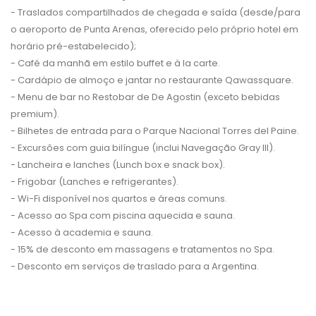
- Traslados compartilhados de chegada e saída (desde/para
o aeroporto de Punta Arenas, oferecido pelo próprio hotel em
horário pré-estabelecido);
-
Café da manhã em estilo buffet e à la carte.
-
Cardápio de almoço e jantar no restaurante Qawassquare.
-
Menu de bar no Restobar de De Agostin (exceto bebidas
premium).
-
Bilhetes de entrada para o Parque Nacional Torres del Paine.
- Excursões com guia bilíngue (inclui Navegação Gray III).
- Lancheira e lanches (Lunch box e snack box).
- Frigobar (Lanches e refrigerantes).
- Wi-Fi disponível nos quartos e áreas comuns.
- Acesso ao Spa com piscina aquecida e sauna.
- Acesso à academia e sauna.
- 15% de desconto em massagens e tratamentos no Spa.
- Desconto em serviços de traslado para a Argentina.