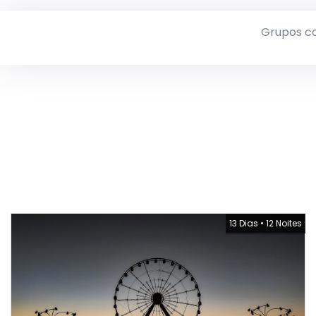
Grupos c
13 Dias
•
12 Noites