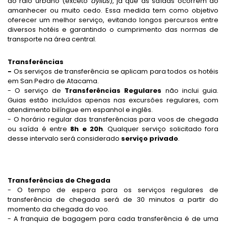
do raio urbano (exceto
ayllus
), já que as saídas ocorrem ao
amanhecer ou muito cedo. Essa medida tem como objetivo
oferecer um melhor serviço, evitando longos percursos entre
diversos hotéis e garantindo o cumprimento das normas de
transporte na área central.
Transferências
-
Os serviços de transferência se aplicam para todos os hotéis
em San Pedro de Atacama.
- O serviço de
Transferências Regulares
não inclui guia.
Guias estão incluídos apenas nas excursões regulares, com
atendimento bilíngue em espanhol e inglês.
- O horário regular das transferências para voos de chegada
ou saída é entre
8h e 20h
. Qualquer serviço solicitado fora
desse intervalo será considerado
serviço privado
.
Transferências de Chegada
- O tempo de espera para
os serviços
regulares de
transferência de chegada
será de 30
minutos a partir do
momento da chegada do voo.
- A franquia de bagagem para cada transferência é de uma