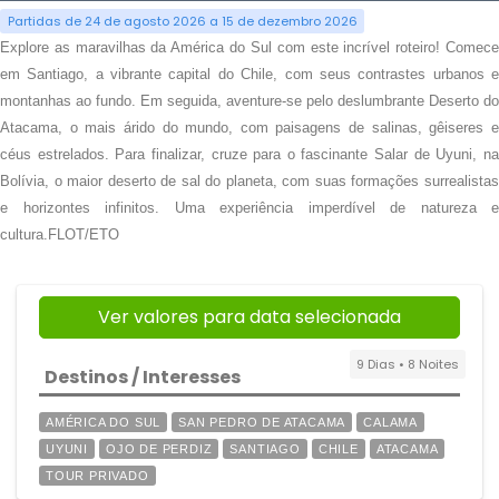
Partidas de 24 de agosto 2026 a 15 de dezembro 2026
Explore as maravilhas da América do Sul com este incrível roteiro! Comece
em Santiago, a vibrante capital do Chile, com seus contrastes urbanos e
montanhas ao fundo. Em seguida, aventure-se pelo deslumbrante Deserto do
Atacama, o mais árido do mundo, com paisagens de salinas, gêiseres e
céus estrelados. Para finalizar, cruze para o fascinante Salar de Uyuni, na
Bolívia, o maior deserto de sal do planeta, com suas formações surrealistas
e horizontes infinitos. Uma experiência imperdível de natureza e
cultura.FLOT/ETO
Ver valores para data selecionada
9 Dias • 8 Noites
Destinos / Interesses
AMÉRICA DO SUL
SAN PEDRO DE ATACAMA
CALAMA
UYUNI
OJO DE PERDIZ
SANTIAGO
CHILE
ATACAMA
TOUR PRIVADO