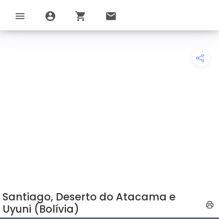
menu
account_circle
shopping_cart
email
Santiago, Deserto do Atacama e
Uyuni (Bolívia)